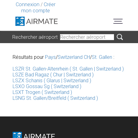
Connexion
/
Créer
mon compte
Rechercher aéroport
Résultats pour
Pays
/
Switzerland CH
/
St. Gallen
:
LSZR St. Gallen-Altenrhein ( St. Gallen | Switzerland )
LSZE Bad Ragaz ( Chur | Switzerland )
LSZX Schanis ( Glarus | Switzerland )
LSXO Gossau Sg ( Switzerland )
LSXT Trogen ( Switzerland )
LSNG St. Gallen/Breitfeld ( Switzerland )