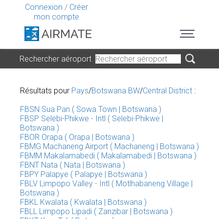
Connexion
/
Créer
mon compte
Rechercher aéroport
Résultats pour
Pays
/
Botswana BW
/
Central District
:
FBSN Sua Pan ( Sowa Town | Botswana )
FBSP Selebi-Phikwe - Intl ( Selebi-Phikwe |
Botswana )
FBOR Orapa ( Orapa | Botswana )
FBMG Machaneng Airport ( Machaneng | Botswana )
FBMM Makalamabedi ( Makalamabedi | Botswana )
FBNT Nata ( Nata | Botswana )
FBPY Palapye ( Palapye | Botswana )
FBLV Limpopo Valley - Intl ( Motlhabaneng Village |
Botswana )
FBKL Kwalata ( Kwalata | Botswana )
FBLL Limpopo Lipadi ( Zanzibar | Botswana )