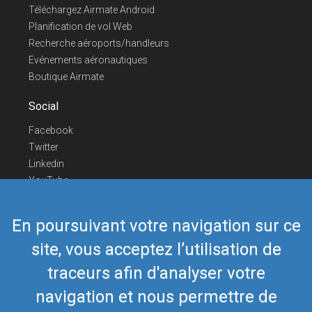
Téléchargez Airmate Android
Planification de vol Web
Recherche aéroports/handleurs
Evénements aéronautiques
Boutique Airmate
Social
Facebook
Twitter
Linkedin
YouTube
Telegram
En poursuivant votre navigation sur ce
Nous contacter
site, vous acceptez l’utilisation de
Téléphone Europe
+352 26441835
Téléphone US/Canada
418-592-8862
traceurs afin d'analyser votre
Mail
airmate@airmate.aero
navigation et nous permettre de
(c) Myriel Aviation SA