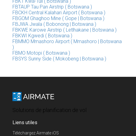
FBKT Kwa-Tuli ( Botswana )
FBTAUP Tau Pan Airstrip ( Botswana )
FBCKH Central Kalahari Airport ( Botswana )
FBGOM Ghaghoo Mine ( Gope | Botswana )
FBJWA Jwala ( Bobonong | Botswana )
FBKWE Karowe Airstrip ( Letlhakane | Botswana )
FBKWI Kgwedi ( Botswana )
FBMMO Mmashoro Airport ( Mmashoro | Botswana
)
FBMO Motopi ( Botswana )
FBSYS Sunny Side ( Mokobeng | Botswana )
Solutions de planification de vol
Liens utiles
Téléchargez Airmate iOS