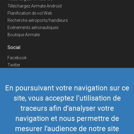
Téléchargez Airmate Android
Planification de vol Web
Recherche aéroports/handleurs
Evénements aéronautiques
Boutique Airmate
Social
Facebook
Twitter
Linkedin
YouTube
En poursuivant votre navigation sur ce
Telegram
site, vous acceptez l’utilisation de
Nous contacter
traceurs afin d'analyser votre
Téléphone Europe
+352 26441835
Téléphone US/Canada
navigation et nous permettre de
418-592-8862
Mail
airmate@airmate.aero
mesurer l'audience de notre site
(c) Myriel Aviation SA