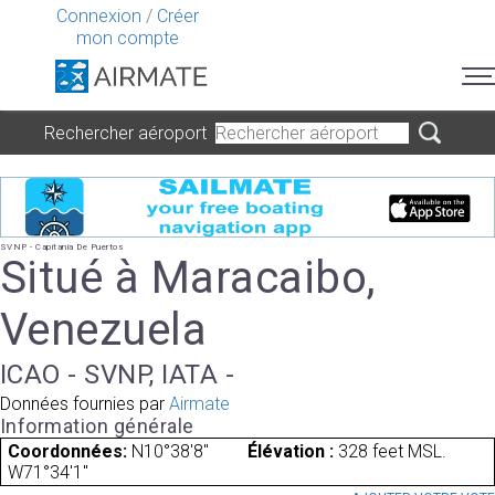
Connexion
/
Créer
mon compte
Rechercher aéroport
SVNP - Capitania De Puertos
Situé à Maracaibo,
Venezuela
ICAO - SVNP, IATA -
Données fournies par
Airmate
Information générale
Coordonnées:
N10°38'8"
Élévation :
328 feet MSL.
W71°34'1"