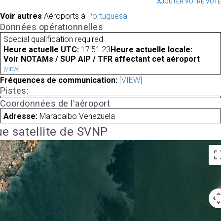
AJOUTER VOTRE VOT
Voir autres
Aéroports à
Portuguesa
Données opérationnelles
Special qualification required
Heure actuelle UTC:
17:51:23
Heure actuelle locale:
Voir NOTAMs / SUP AIP / TFR affectant cet aéroport
[VIEW]
Fréquences de communication:
[VIEW]
Pistes:
Coordonnées de l'aéroport
Adresse:
Maracaibo Venezuela
e satellite de SVNP