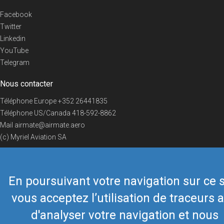
Facebook
Twitter
Linkedin
YouTube
Telegram
Nous contacter
Téléphone Europe
+352 26441835
Téléphone US/Canada
418-592-8862
Mail
airmate@airmate.aero
(c) Myriel Aviation SA
En poursuivant votre navigation sur ce s
© 2019 Airmate -
Conditions d'utilisation
-
Vie privée
Back to top
vous acceptez l’utilisation de traceurs a
d'analyser votre navigation et nous