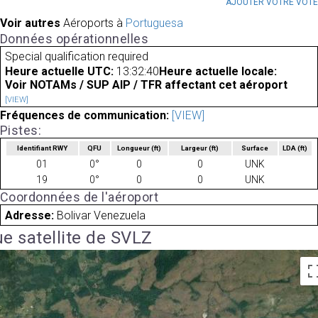
AJOUTER VOTRE VOT
Voir autres
Aéroports à
Portuguesa
Données opérationnelles
Special qualification required
Heure actuelle UTC:
13:32:40
Heure actuelle locale:
Voir NOTAMs / SUP AIP / TFR affectant cet aéroport
[VIEW]
Fréquences de communication:
[VIEW]
Pistes:
Identifiant RWY
QFU
Longueur
(ft)
Largeur
(ft)
Surface
LDA
(ft)
01
0°
0
0
UNK
19
0°
0
0
UNK
Coordonnées de l'aéroport
Adresse:
Bolivar Venezuela
e satellite de SVLZ