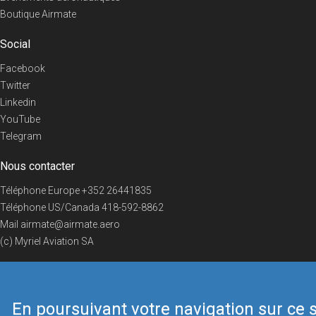
Boutique Airmate
Social
Facebook
Twitter
Linkedin
YouTube
Telegram
Nous contacter
Téléphone Europe
+352 26441835
Téléphone US/Canada
418-592-8862
Mail
airmate@airmate.aero
(c) Myriel Aviation SA
En poursuivant votre navigation sur ce s
© 2019 Airmate -
Conditions d'utilisation
-
Vie privée
Back to top