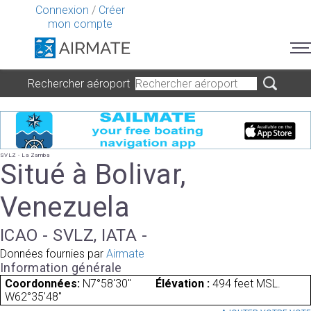
Connexion
/
Créer
mon compte
Rechercher aéroport
SVLZ - La Zamba
Situé à Bolivar,
Venezuela
ICAO - SVLZ, IATA -
Données fournies par
Airmate
Information générale
Coordonnées:
N7°58'30"
Élévation :
494 feet MSL.
W62°35'48"