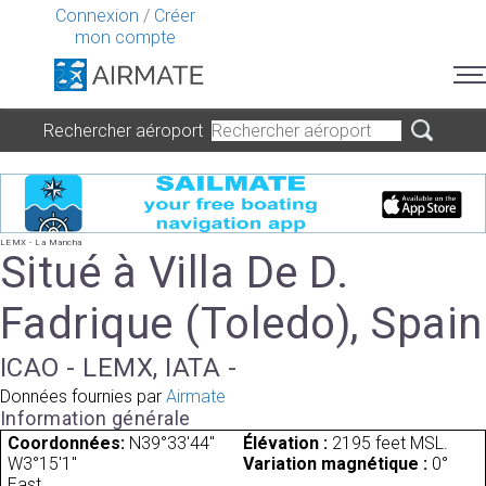
Connexion
/
Créer
mon compte
Rechercher aéroport
LEMX - La Mancha
Situé à Villa De D.
Fadrique (Toledo), Spain
ICAO - LEMX, IATA -
Données fournies par
Airmate
Information générale
Coordonnées:
N39°33'44"
Élévation :
2195 feet MSL.
W3°15'1"
Variation magnétique :
0°
East