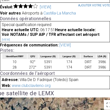
AJOUTER VOTRE VOT
Évalué:
[VIEW]
Voir autres
Aéroports à
Castilla-La Mancha
Données opérationnelles
Special qualification required
Heure actuelle UTC:
06:17:51
Heure actuelle locale:
Voir NOTAMs / SUP AIP / TFR affectant cet aéroport
[VIEW]
Fréquences de communication:
[VIEW]
Pistes:
Identifiant RWY
QFU
Longueur
(ft)
Largeur
(ft)
Surface
LDA
(ft)
10
92°
5391
174
DIRT
3986
28
272°
5391
174
DIRT
3986
Coordonnées de l'aéroport
Adresse:
Villa De D. Fadrique (Toledo) Spain
Web:
www.clubclavileno.org
e satellite de LEMX