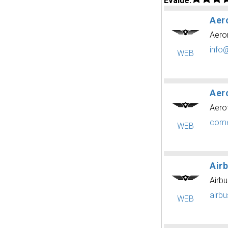
Évalué:
Aer
Aero
info
WEB
Aer
Aero
come
WEB
Air
Airb
airb
WEB