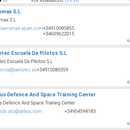
Voir évaluations:
[VIEW]
omax S.L
max S.L
@aeromax-spain.com
+34910085855
+34609622015
A
otec Escuela De Pilotos S.L
tec Escuela De Pilotos S.L
rcial@aerotec.es
+34915080359
A
bus Defence And Space Training Center
us Defence And Space Training Center
usds.ato@airbus.com
+34954594183
A