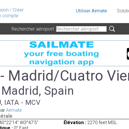
xion
/
Créer
Utiliser Airmate
Solut
 compte
Rechercher aéroport
- Madrid/Cuatro Vie
 Madrid, Spain
, IATA - MCV
par
Airmate
érale
40°22'14" W3°47'5"
Élévation :
2270 feet MSL.
ique :
0° East