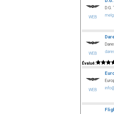
D.G.
D.G. 
melg
WEB
Dar
Dare
dare
WEB
Évalué:
Eur
Euro
info
WEB
Fli