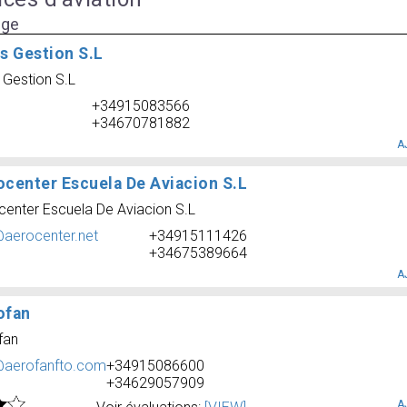
age
s Gestion S.L
 Gestion S.L
+34915083566
+34670781882
A
ocenter Escuela De Aviacion S.L
center Escuela De Aviacion S.L
@aerocenter.net
+34915111426
+34675389664
A
ofan
fan
@aerofanfto.com
+34915086600
+34629057909
A