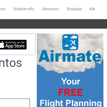
ions
Aviation info
Annoncez
Boutique
EN
ntos