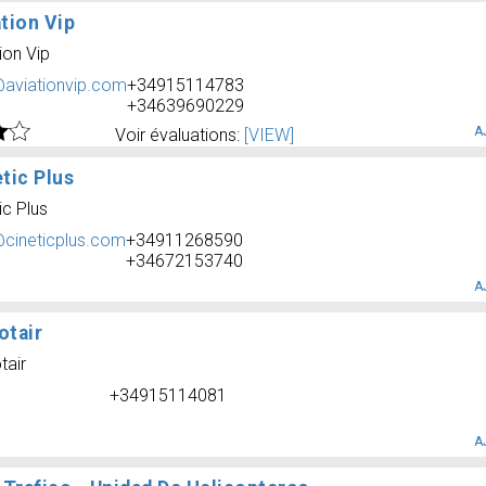
tion Vip
ion Vip
@aviationvip.com
+34915114783
+34639690229
A
Voir évaluations:
[VIEW]
tic Plus
ic Plus
@cineticplus.com
+34911268590
+34672153740
A
otair
tair
+34915114081
A