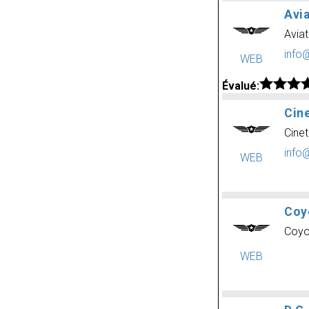
Avia
Aviat
info
WEB
Évalué:
Cine
Cinet
info
WEB
Coy
Coyo
WEB