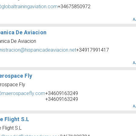
@globaltrainingaviation.com
+34675850972
A
panica De Aviacion
anica De Aviacion
nistracion@hispanicadeaviacion.net
+34917991417
A
erospace Fly
rospace Fly
@maerospacefly.com
+34609163249
+34609163249
A
 Flight S.L
 Flight S.L