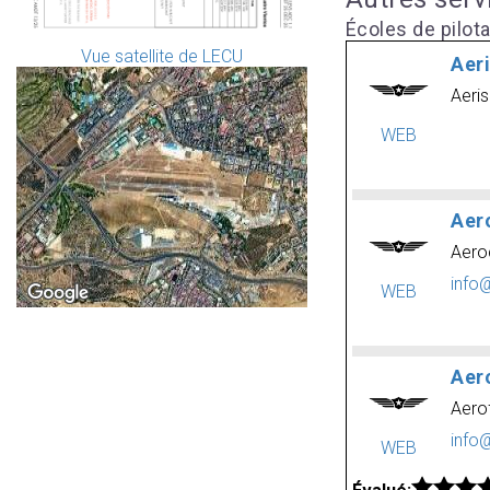
Écoles de pilot
Vue satellite de LECU
Aeri
Aeris
WEB
Aer
Aero
info
WEB
Aer
Aero
info
WEB