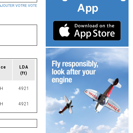
AJOUTER VOTRE VOTE
ace
LDA
(ft)
PH
4921
PH
4921