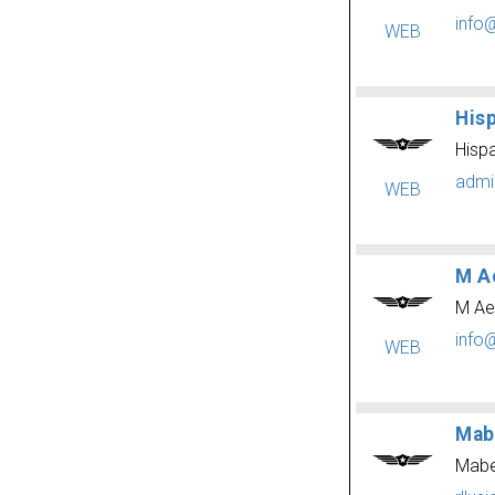
info
WEB
His
Hisp
admi
WEB
M A
M Ae
info
WEB
Mabe
Mabe