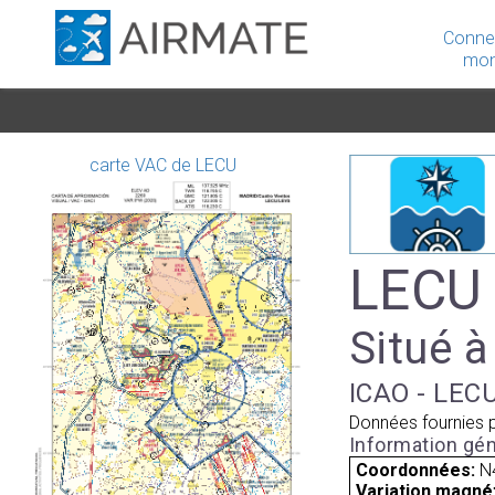
Conne
mon
carte VAC de LECU
LECU 
Situé à
ICAO - LECU
Données fournies 
Information gén
Coordonnées:
N
Variation magnét