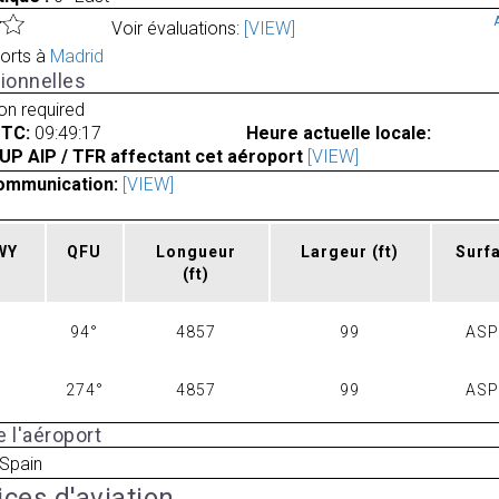
Voir évaluations:
[VIEW]
orts à
Madrid
ionnelles
ion required
UTC:
09:49:17
Heure actuelle locale:
UP AIP / TFR affectant cet aéroport
[VIEW]
ommunication:
[VIEW]
RWY
QFU
Longueur
Largeur
(ft)
Surf
(ft)
94°
4857
99
AS
274°
4857
99
AS
 l'aéroport
 Spain
ices d'aviation