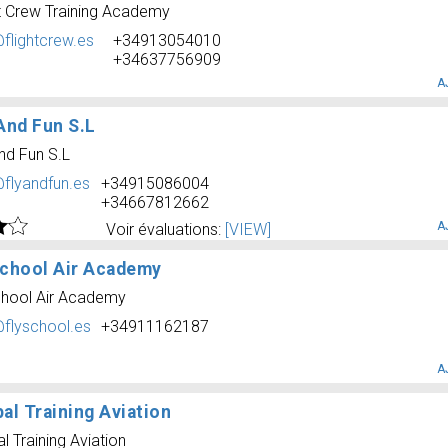
ht Crew Training Academy
@flightcrew.es
+34913054010
+34637756909
A
And Fun S.L
nd Fun S.L
@flyandfun.es
+34915086004
+34667812662
A
Voir évaluations:
[VIEW]
school Air Academy
chool Air Academy
@flyschool.es
+34911162187
A
al Training Aviation
l Training Aviation