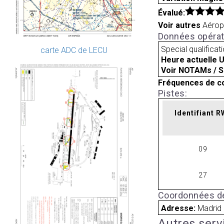
Évalué:
Voir autres
Aérop
Données opérat
Special qualificat
carte ADC de LECU
Heure actuelle 
Voir NOTAMs / S
Fréquences de c
Pistes:
Identifiant 
09
27
Coordonnées de
Adresse:
Madrid
Autres serv