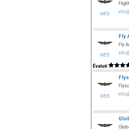
Flig
info
WEB
Fly 
Fly A
info
WEB
Évalué:
Fly
Flys
info
WEB
Glob
Globa