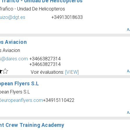
 Trafico - Unidad De Helicopteros
Trafico - Unidad De Helicopteros
uizo@dgt.es
+34913018633
A
es Aviacion
s Aviacion
s@dares.com
+34663827314
+34663827314
A
Voir évaluations:
[VIEW]
opean Flyers S.L
pean Flyers S.L
@europeanflyers.com
+34915110422
A
ght Crew Training Academy