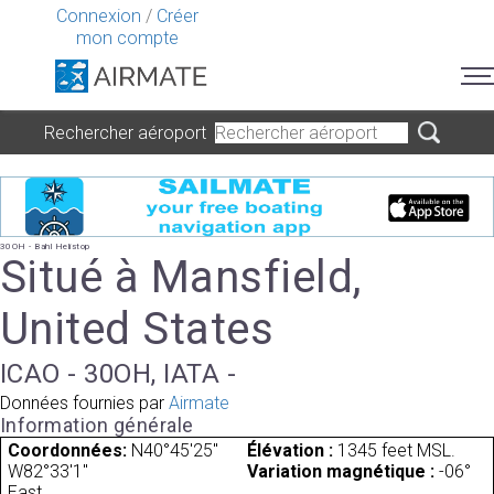
Connexion
/
Créer
mon compte
Rechercher aéroport
30OH - Bahl Helistop
Situé à Mansfield,
United States
ICAO - 30OH, IATA -
Données fournies par
Airmate
Information générale
Coordonnées:
N40°45'25"
Élévation :
1345 feet MSL.
W82°33'1"
Variation magnétique :
-06°
East