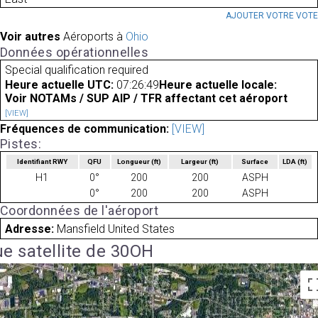
AJOUTER VOTRE VOT
Voir autres
Aéroports à
Ohio
Données opérationnelles
Special qualification required
Heure actuelle UTC:
07:26:49
Heure actuelle locale:
Voir NOTAMs / SUP AIP / TFR affectant cet aéroport
[VIEW]
Fréquences de communication:
[VIEW]
Pistes:
Identifiant RWY
QFU
Longueur
(ft)
Largeur
(ft)
Surface
LDA
(ft)
H1
0°
200
200
ASPH
0°
200
200
ASPH
Coordonnées de l'aéroport
Adresse:
Mansfield United States
e satellite de 30OH