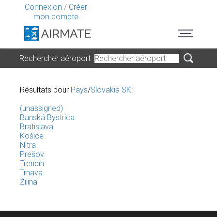
Connexion
/
Créer
mon compte
Rechercher aéroport
Résultats pour
Pays
/
Slovakia SK
:
(unassigned)
Banská Bystrica
Bratislava
Košice
Nitra
Prešov
Trencín
Trnava
Žilina