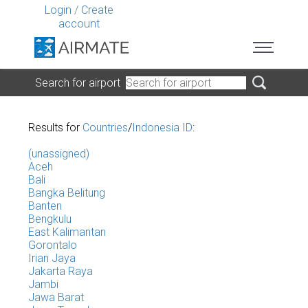
Login
/
Create
account
Search for airport
Results for
Countries
/
Indonesia ID
:
(unassigned)
Aceh
Bali
Bangka Belitung
Banten
Bengkulu
East Kalimantan
Gorontalo
Irian Jaya
Jakarta Raya
Jambi
Jawa Barat