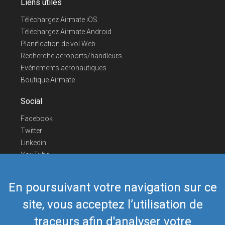
Liens utiles
Téléchargez Airmate iOS
Téléchargez Airmate Android
Planification de vol Web
Recherche aéroports/handleurs
Evénements aéronautiques
Boutique Airmate
Social
Facebook
Twitter
Linkedin
YouTube
Telegram
En poursuivant votre navigation sur ce
Nous contacter
site, vous acceptez l’utilisation de
Téléphone Europe
+352 26441835
Téléphone US/Canada
418-592-8862
traceurs afin d'analyser votre