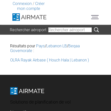
Connexion
/
Créer
mon compte
Rechercher aéroport
Résultats pour
Pays
/
Lebanon LB
/
Beqaa
Governorate
:
OLRA Rayak Airbase ( Houch Hala | Lebanon )
Solutions de planification de vol