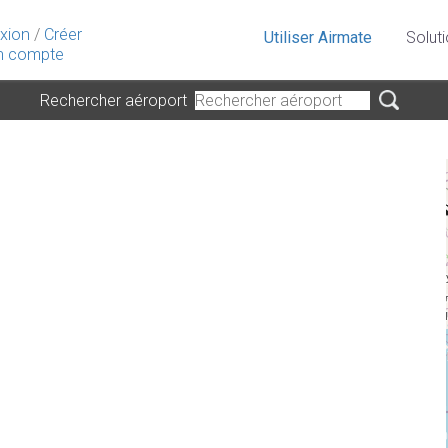
xion
/
Créer
Utiliser Airmate
Solut
 compte
Rechercher aéroport