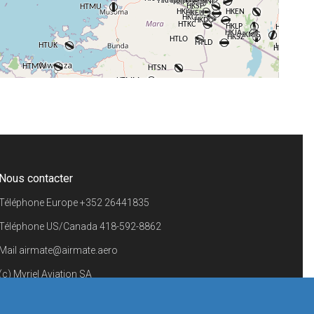
+
−
⇧
©
OpenStreetMap
contributors.
i
Nous contacter
Téléphone Europe
+352 26441835
Téléphone US/Canada
418-592-8862
Mail
airmate@airmate.aero
(c) Myriel Aviation SA