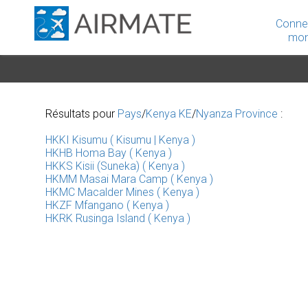
Conne
mon
Résultats pour
Pays
/
Kenya KE
/
Nyanza Province
:
HKKI Kisumu ( Kisumu | Kenya )
HKHB Homa Bay ( Kenya )
HKKS Kisii (Suneka) ( Kenya )
HKMM Masai Mara Camp ( Kenya )
HKMC Macalder Mines ( Kenya )
HKZF Mfangano ( Kenya )
HKRK Rusinga Island ( Kenya )