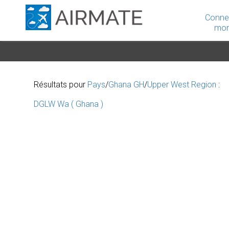
Conne
mon
Résultats pour
Pays
/
Ghana GH
/
Upper West Region
:
DGLW Wa ( Ghana )