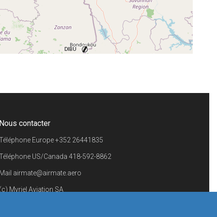
+
−
⇧
©
OpenStreetMap
contributors.
i
Nous contacter
Téléphone Europe
+352 26441835
Téléphone US/Canada
418-592-8862
Mail
airmate@airmate.aero
(c) Myriel Aviation SA