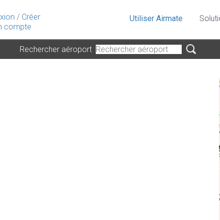
xion
/
Créer
Utiliser Airmate
Solut
 compte
Rechercher aéroport