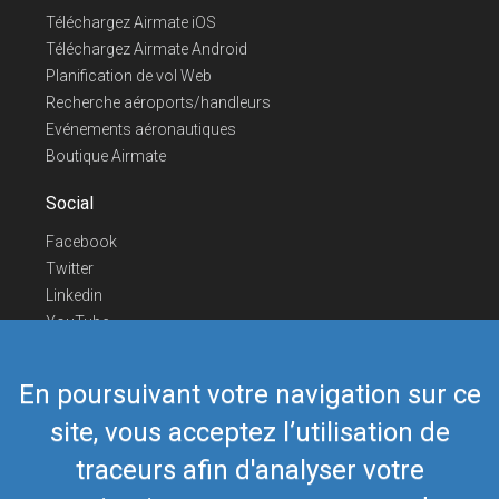
Téléchargez Airmate iOS
Téléchargez Airmate Android
Planification de vol Web
Recherche aéroports/handleurs
Evénements aéronautiques
Boutique Airmate
Social
Facebook
Twitter
Linkedin
YouTube
Telegram
En poursuivant votre navigation sur ce
Nous contacter
site, vous acceptez l’utilisation de
Téléphone Europe
+352 26441835
Téléphone US/Canada
418-592-8862
traceurs afin d'analyser votre
Mail
airmate@airmate.aero