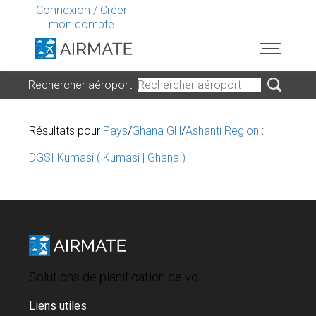
Connexion
/
Créer
mon compte
Rechercher aéroport
Résultats pour
Pays
/
Ghana GH
/
Ashanti Region
:
DGSI Kumasi ( Kumasi | Ghana )
Solutions de planification de vol
Liens utiles