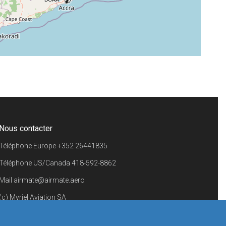
+
−
⇧
©
OpenStreetMap
contributors.
i
Nous contacter
Téléphone Europe
+352 26441835
Téléphone US/Canada
418-592-8862
Mail
airmate@airmate.aero
(c) Myriel Aviation SA