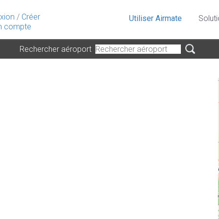
xion
/
Créer
Utiliser Airmate
Solut
 compte
Rechercher aéroport