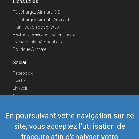
Liens utiles
Téléchargez Airmate iOS
Téléchargez Airmate Android
Planification de vol Web
Recherche aéroports/handleurs
Evénements aéronautiques
Boutique Airmate
Social
Facebook
Twitter
Linkedin
YouTube
Telegram
En poursuivant votre navigation sur ce
Nous contacter
site, vous acceptez l’utilisation de
Téléphone Europe
+352 26441835
Téléphone US/Canada
418-592-8862
traceurs afin d'analyser votre