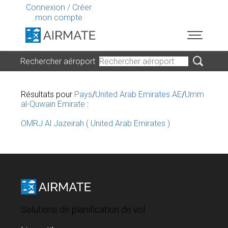
Connexion
/
Créer
mon compte
Rechercher aéroport
Résultats pour
Pays
/
United Arab Emirates AE
/
Umm
al-Quwain Emirate
:
OMRJ Al Jazeirah ( United Arab Emirates )
Solutions de planification de vol