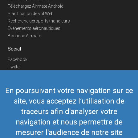
Téléchargez Airmate Android
Planification de vol Web
Recherche aéroports/handleurs
Evénements aéronautiques
Boutique Airmate
Social
Facebook
Twitter
Linkedin
YouTube
En poursuivant votre navigation sur ce
Telegram
site, vous acceptez l’utilisation de
Nous contacter
traceurs afin d'analyser votre
Téléphone Europe
+352 26441835
Téléphone US/Canada
navigation et nous permettre de
418-592-8862
Mail
airmate@airmate.aero
mesurer l'audience de notre site
(c) Myriel Aviation SA