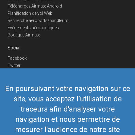
Téléchargez Airmate Android
Planification de vol Web
Recherche aéroports/handleurs
Evénements aéronautiques
Boutique Airmate
Social
Facebook
Twitter
Linkedin
YouTube
En poursuivant votre navigation sur ce
Telegram
site, vous acceptez l’utilisation de
Nous contacter
traceurs afin d'analyser votre
Téléphone Europe
+352 26441835
Téléphone US/Canada
navigation et nous permettre de
418-592-8862
Mail
airmate@airmate.aero
mesurer l'audience de notre site
(c) Myriel Aviation SA