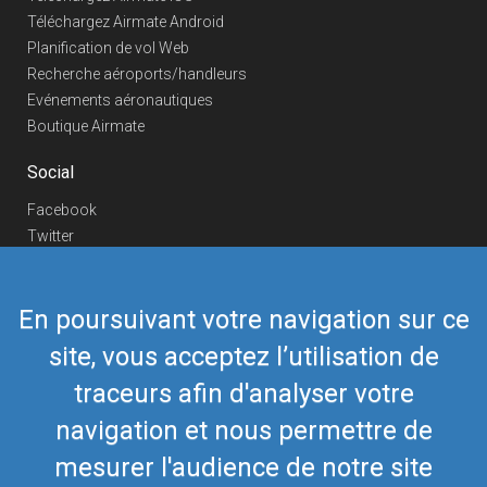
Téléchargez Airmate Android
Planification de vol Web
Recherche aéroports/handleurs
Evénements aéronautiques
Boutique Airmate
Social
Facebook
Twitter
Linkedin
YouTube
En poursuivant votre navigation sur ce
Telegram
site, vous acceptez l’utilisation de
Nous contacter
traceurs afin d'analyser votre
Téléphone Europe
+352 26441835
Téléphone US/Canada
navigation et nous permettre de
418-592-8862
Mail
airmate@airmate.aero
mesurer l'audience de notre site
(c) Myriel Aviation SA