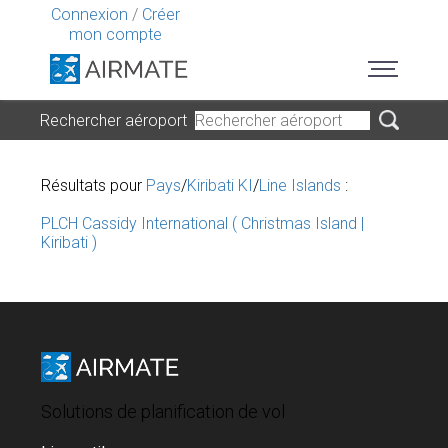
Connexion
/
Créer
mon compte
Rechercher aéroport
Résultats pour
Pays
/
Kiribati KI
/
Line Islands
:
PLCH Cassidy International ( Christmas Island |
Kiribati )
Solutions de planification de vol