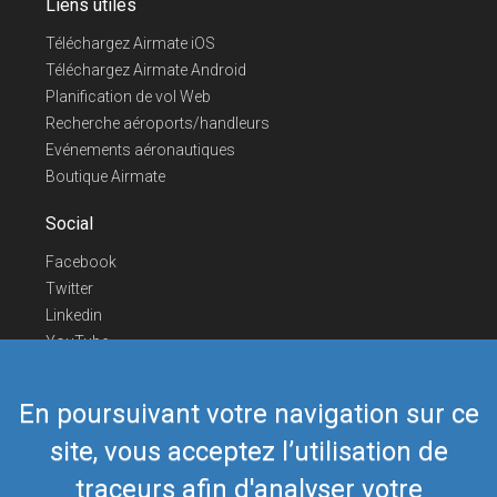
Liens utiles
Téléchargez Airmate iOS
Téléchargez Airmate Android
Planification de vol Web
Recherche aéroports/handleurs
Evénements aéronautiques
Boutique Airmate
Social
Facebook
Twitter
Linkedin
YouTube
Telegram
En poursuivant votre navigation sur ce
Nous contacter
site, vous acceptez l’utilisation de
Téléphone Europe
+352 26441835
Téléphone US/Canada
418-592-8862
traceurs afin d'analyser votre