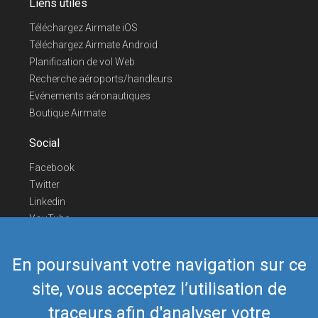
Liens utiles
Téléchargez Airmate iOS
Téléchargez Airmate Android
Planification de vol Web
Recherche aéroports/handleurs
Evénements aéronautiques
Boutique Airmate
Social
Facebook
Twitter
Linkedin
YouTube
Telegram
En poursuivant votre navigation sur ce
Nous contacter
site, vous acceptez l’utilisation de
Téléphone Europe
+352 26441835
Téléphone US/Canada
418-592-8862
traceurs afin d'analyser votre