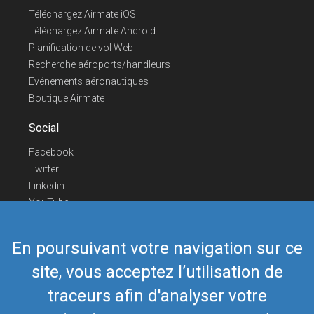
Téléchargez Airmate iOS
Téléchargez Airmate Android
Planification de vol Web
Recherche aéroports/handleurs
Evénements aéronautiques
Boutique Airmate
Social
Facebook
Twitter
Linkedin
YouTube
Telegram
En poursuivant votre navigation sur ce
Nous contacter
site, vous acceptez l’utilisation de
Téléphone Europe
+352 26441835
Téléphone US/Canada
418-592-8862
traceurs afin d'analyser votre
Mail
airmate@airmate.aero