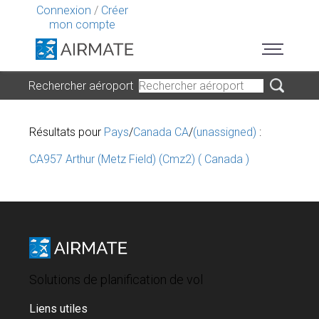
Connexion
/
Créer
mon compte
Rechercher aéroport
Résultats pour
Pays
/
Canada CA
/
(unassigned)
:
CA957 Arthur (Metz Field) (Cmz2) ( Canada )
Solutions de planification de vol
Liens utiles