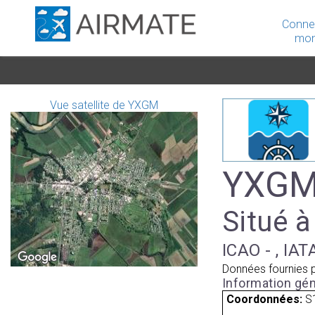
Conne
mon
Vue satellite de YXGM
YXGM 
Situé à
ICAO - , IAT
Données fournies 
Information gén
Coordonnées:
S