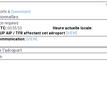
orts à
Queensland
ionnelles
ion required
UTC:
03:55:53
Heure actuelle locale:
UP AIP / TFR affectant cet aéroport
[VIEW]
ommunication:
[VIEW]
 l'aéroport
ia