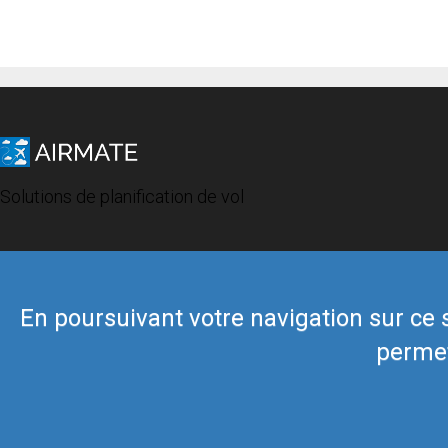
Solutions de planification de vol
En poursuivant votre navigation sur ce si
permet
© 2019 Airmate -
Conditions d'utilisation
-
Vie privée