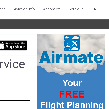
ions
Aviation info
Annoncez
Boutique
EN
rvice