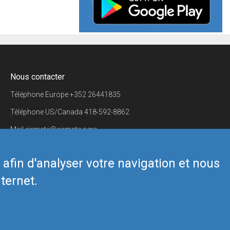
Nous contacter
Téléphone Europe
+352 26441835
Téléphone US/Canada
418-592-8862
Mail
airmate@airmate.aero
(c) Myriel Aviation SA
s afin d'analyser votre navigation et nous
ternet.
Back to top