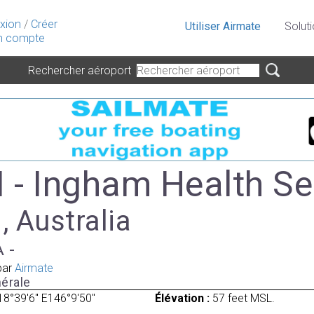
xion
/
Créer
Utiliser Airmate
Solut
 compte
Rechercher aéroport
- Ingham Health Se
 , Australia
A -
par
Airmate
érale
18°39'6" E146°9'50"
Élévation :
57 feet MSL.