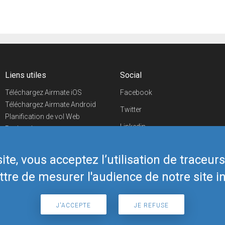
Liens utiles
Social
Téléchargez Airmate iOS
Facebook
Téléchargez Airmate Android
Twitter
Planification de vol Web
Linkedin
Recherche
aéroports/handleurs
YouTube
Evénements aéronautiques
te, vous acceptez l’utilisation de traceur
Telegram
Boutique Airmate
tre de mesurer l'audience de notre site in
J'ACCEPTE
JE REFUSE