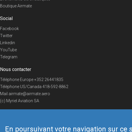
Boutique Airmate
Social
Facebook
Twitter
Linkedin
YouTube
Telegram
Nous contacter
Téléphone Europe
+352 26441835
Téléphone US/Canada
418-592-8862
Mail
airmate@airmate.aero
(c) Myriel Aviation SA
En poursuivant votre navigation sur ce s
© 2019 Airmate -
Conditions d'utilisation
-
Vie privée
Back to top