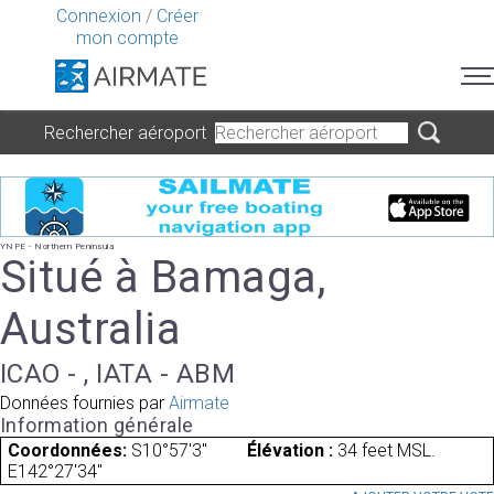
Connexion
/
Créer
mon compte
Rechercher aéroport
YNPE - Northern Peninsula
Situé à Bamaga,
Australia
ICAO - , IATA - ABM
Données fournies par
Airmate
Information générale
Coordonnées:
S10°57'3"
Élévation :
34 feet MSL.
E142°27'34"