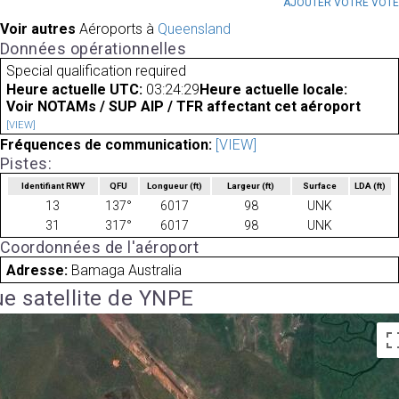
AJOUTER VOTRE VOT
Voir autres
Aéroports à
Queensland
Données opérationnelles
Special qualification required
Heure actuelle UTC:
03:24:29
Heure actuelle locale:
Voir NOTAMs / SUP AIP / TFR affectant cet aéroport
[VIEW]
Fréquences de communication:
[VIEW]
Pistes:
Identifiant RWY
QFU
Longueur
(ft)
Largeur
(ft)
Surface
LDA
(ft)
13
137°
6017
98
UNK
31
317°
6017
98
UNK
Coordonnées de l'aéroport
Adresse:
Bamaga Australia
e satellite de YNPE