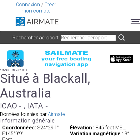
Connexion
/
Créer
mon compte
Rechercher aéroport
YMALV - Malvern Hills
Situé à Blackall,
Australia
ICAO - , IATA -
Données fournies par
Airmate
Information générale
Coordonnées:
S24°29'1"
Élévation :
845 feet MSL.
E145°9'9"
Variation magnétique :
8°
East