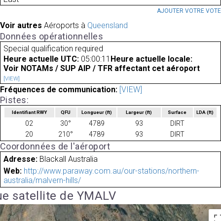
AJOUTER VOTRE VOT
Voir autres
Aéroports à
Queensland
Données opérationnelles
Special qualification required
Heure actuelle UTC:
05:00:11
Heure actuelle locale:
Voir NOTAMs / SUP AIP / TFR affectant cet aéroport
[VIEW]
Fréquences de communication:
[VIEW]
Pistes:
Identifiant RWY
QFU
Longueur
(ft)
Largeur
(ft)
Surface
LDA
(ft)
02
30°
4789
93
DIRT
20
210°
4789
93
DIRT
Coordonnées de l'aéroport
Adresse:
Blackall Australia
Web:
http://www.paraway.com.au/our-stations/northern-
australia/malvern-hills/
e satellite de YMALV