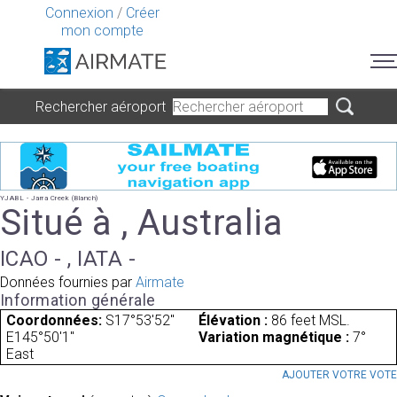
Connexion
/
Créer
mon compte
Rechercher aéroport
YJABL - Jarra Creek (Blanch)
Situé à , Australia
ICAO - , IATA -
Données fournies par
Airmate
Information générale
Coordonnées:
S17°53'52"
Élévation :
86 feet MSL.
E145°50'1"
Variation magnétique :
7°
East
AJOUTER VOTRE VOT