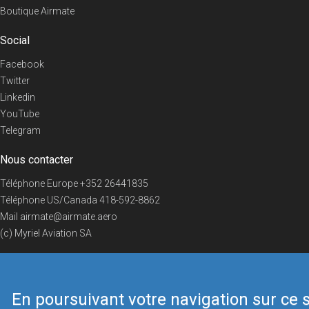
Boutique Airmate
Social
Facebook
Twitter
Linkedin
YouTube
Telegram
Nous contacter
Téléphone Europe
+352 26441835
Téléphone US/Canada
418-592-8862
Mail
airmate@airmate.aero
(c) Myriel Aviation SA
En poursuivant votre navigation sur ce s
© 2019 Airmate -
Conditions d'utilisation
-
Vie privée
Back to top