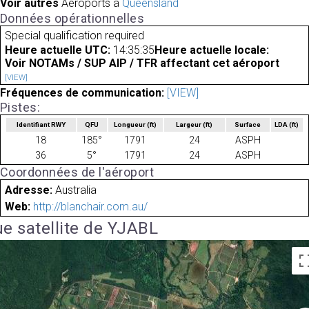
Voir autres
Aéroports à
Queensland
Données opérationnelles
Special qualification required
Heure actuelle UTC:
14:35:35
Heure actuelle locale:
Voir NOTAMs / SUP AIP / TFR affectant cet aéroport
[VIEW]
Fréquences de communication:
[VIEW]
Pistes:
Identifiant RWY
QFU
Longueur
(ft)
Largeur
(ft)
Surface
LDA
(ft)
18
185°
1791
24
ASPH
36
5°
1791
24
ASPH
Coordonnées de l'aéroport
Adresse:
Australia
Web:
http://blanchair.com.au/
e satellite de YJABL