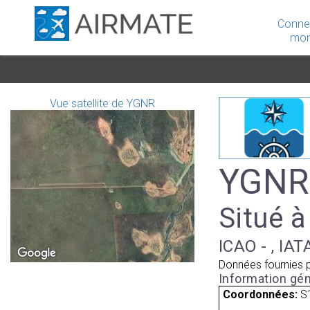
Conne
mon
Vue satellite de YGNR
YGNR 
Situé à
ICAO - , IAT
Données fournies 
Information gén
Coordonnées:
S