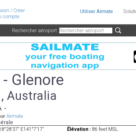
xion
/
Créer
Utiliser Airmate
Solut
 compte
Rechercher aéroport
- Glenore
 , Australia
A -
par
Airmate
érale
18°28'37" E141°7'17"
Élévation :
86 feet MSL.