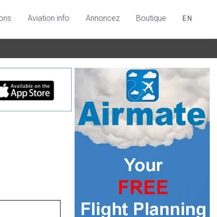
ions
Aviation info
Annoncez
Boutique
EN