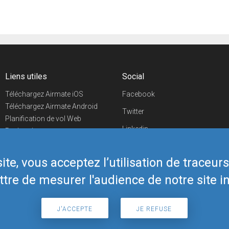
Liens utiles
Social
Téléchargez Airmate iOS
Facebook
Téléchargez Airmate Android
Twitter
Planification de vol Web
Linkedin
Recherche
aéroports/handleurs
YouTube
Evénements aéronautiques
te, vous acceptez l’utilisation de traceur
Telegram
Boutique Airmate
tre de mesurer l'audience de notre site in
J'ACCEPTE
JE REFUSE