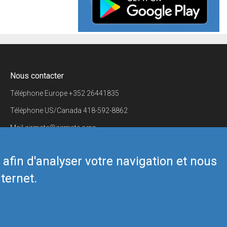
Nous contacter
Téléphone Europe
+352 26441835
Téléphone US/Canada
418-592-8862
Mail
airmate@airmate.aero
(c) Myriel Aviation SA
s afin d'analyser votre navigation et nous
ternet.
Back to top