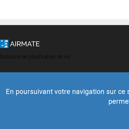
Solutions de planification de vol
En poursuivant votre navigation sur ce si
permet
© 2019 Airmate -
Conditions d'utilisation
-
Vie privée