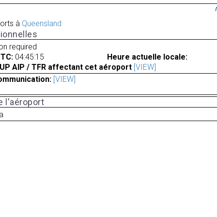
orts à
Queensland
ionnelles
ion required
UTC:
04:45:15
Heure actuelle locale:
UP AIP / TFR affectant cet aéroport
[VIEW]
ommunication:
[VIEW]
 l'aéroport
ia