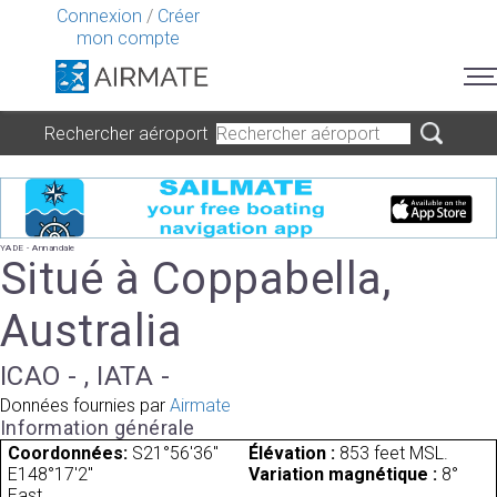
Connexion
/
Créer
mon compte
Rechercher aéroport
YADE - Annandale
Situé à Coppabella,
Australia
ICAO - , IATA -
Données fournies par
Airmate
Information générale
Coordonnées:
S21°56'36"
Élévation :
853 feet MSL.
E148°17'2"
Variation magnétique :
8°
East