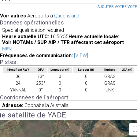
AJOUTER VOTRE VOT
Voir autres
Aéroports à
Queensland
Données opérationnelles
Special qualification required
Heure actuelle UTC:
16:56:55
Heure actuelle locale:
Voir NOTAMs / SUP AIP / TFR affectant cet aéroport
[VIEW]
Fréquences de communication:
[VIEW]
Pistes:
Identifiant RWY
QFU
Longueur
(ft)
Largeur
(ft)
Surface
LDA
(ft)
06
73°
0
0
GRAS
24
253°
0
0
GRAS
YANNAL
0°
0
0
UNK
Coordonnées de l'aéroport
Adresse:
Coppabella Australia
e satellite de YADE