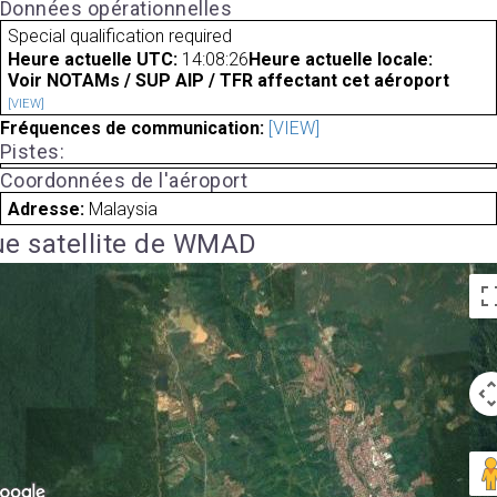
Données opérationnelles
Special qualification required
Heure actuelle UTC:
14:08:26
Heure actuelle locale:
Voir NOTAMs / SUP AIP / TFR affectant cet aéroport
[VIEW]
Fréquences de communication:
[VIEW]
Pistes:
Coordonnées de l'aéroport
Adresse:
Malaysia
e satellite de WMAD