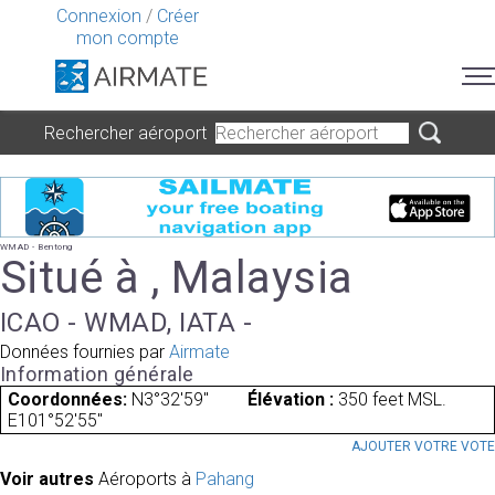
Connexion
/
Créer
mon compte
Rechercher aéroport
WMAD - Bentong
Situé à , Malaysia
ICAO - WMAD, IATA -
Données fournies par
Airmate
Information générale
Coordonnées:
N3°32'59"
Élévation :
350 feet MSL.
E101°52'55"
AJOUTER VOTRE VOT
Voir autres
Aéroports à
Pahang