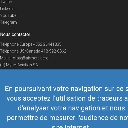
Twitter
Linkedin
YouTube
Telegram
Nous contacter
Téléphone Europe
+352 26441835
Téléphone US/Canada
418-592-8862
Mail
airmate@airmate.aero
(c) Myriel Aviation SA
En poursuivant votre navigation sur ce s
© 2019 Airmate -
Conditions d'utilisation
-
Vie privée
Back to top
vous acceptez l’utilisation de traceurs a
d'analyser votre navigation et nous
permettre de mesurer l'audience de no
site internet.