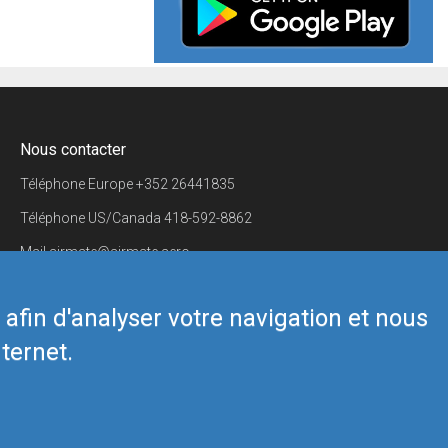
Nous contacter
Téléphone Europe
+352 26441835
Téléphone US/Canada
418-592-8862
Mail
airmate@airmate.aero
(c) Myriel Aviation SA
s afin d'analyser votre navigation et nous
ternet.
Back to top