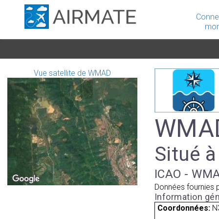
Conne
mon
Vue satellite de WMAD
WMAD
Situé à
ICAO - WMA
Données fournies 
Information gén
Coordonnées:
N