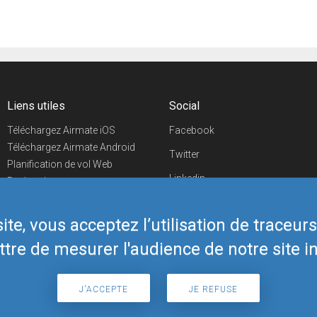
Liens utiles
Social
Téléchargez Airmate iOS
Facebook
Téléchargez Airmate Android
Twitter
Planification de vol Web
Linkedin
Recherche
aéroports/handleurs
YouTube
Evénements aéronautiques
te, vous acceptez l’utilisation de traceur
Telegram
Boutique Airmate
tre de mesurer l'audience de notre site in
J'ACCEPTE
JE REFUSE