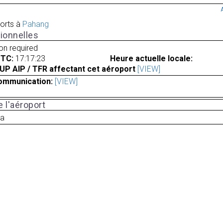
orts à
Pahang
ionnelles
ion required
UTC:
17:17:23
Heure actuelle locale:
UP AIP / TFR affectant cet aéroport
[VIEW]
ommunication:
[VIEW]
 l'aéroport
ia