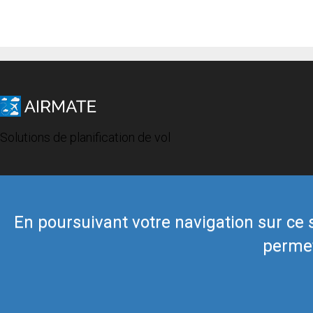
Solutions de planification de vol
En poursuivant votre navigation sur ce si
permet
© 2019 Airmate -
Conditions d'utilisation
-
Vie privée