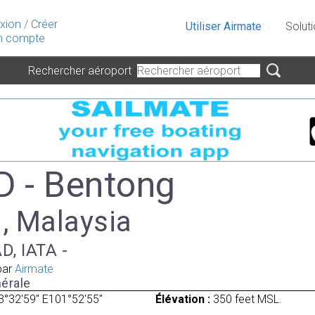
xion
/
Créer
Utiliser Airmate
Solut
 compte
Rechercher aéroport
 - Bentong
 , Malaysia
D, IATA -
par
Airmate
érale
3°32'59" E101°52'55"
Élévation :
350 feet MSL.