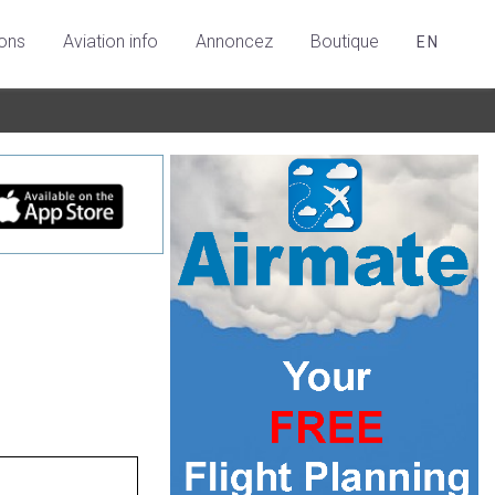
ions
Aviation info
Annoncez
Boutique
EN