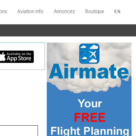
ions
Aviation info
Annoncez
Boutique
EN