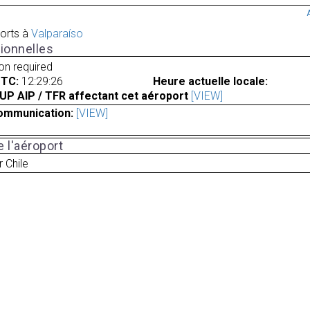
orts à
Valparaíso
ionnelles
ion required
UTC:
12:29:26
Heure actuelle locale:
UP AIP / TFR affectant cet aéroport
[VIEW]
ommunication:
[VIEW]
 l'aéroport
r Chile