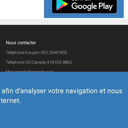
Nous contacter
Téléphone Europe
+352 26441835
Téléphone US/Canada
418-592-8862
Mail
airmate@airmate.aero
(c) Myriel Aviation SA
s afin d'analyser votre navigation et nous
ternet.
Back to top