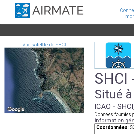
Conne
mon
Vue satellite de SHCI
SHCI 
Situé à
ICAO - SHCI,
Données fournies 
Information gén
Coordonnées:
S