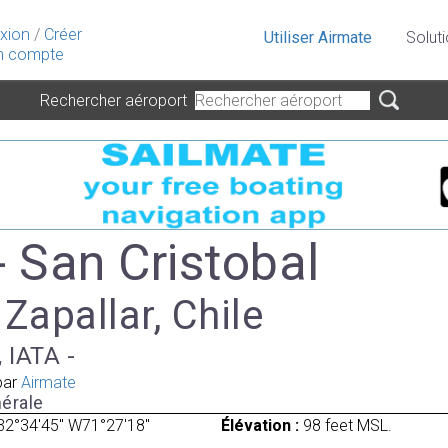
xion
/
Créer
Utiliser Airmate
Solut
 compte
Rechercher aéroport
- San Cristobal
 Zapallar, Chile
 IATA -
par
Airmate
érale
32°34'45" W71°27'18"
Élévation :
98 feet MSL.