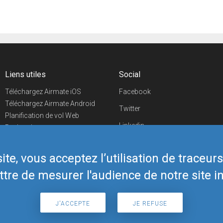
Liens utiles
Social
Téléchargez Airmate iOS
Facebook
Téléchargez Airmate Android
Twitter
Planification de vol Web
Linkedin
Recherche
aéroports/handleurs
YouTube
Evénements aéronautiques
te, vous acceptez l’utilisation de traceur
Telegram
Boutique Airmate
tre de mesurer l'audience de notre site in
J'ACCEPTE
JE REFUSE