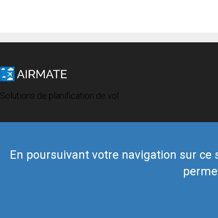
Solutions de planification de vol
En poursuivant votre navigation sur ce si
permet
© 2019 Airmate -
Conditions d'utilisation
-
Vie privée