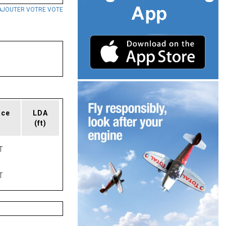
AJOUTER VOTRE VOTE
ace
LDA
(ft)
T
T