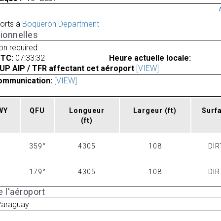
orts à
Boquerón Department
ionnelles
ion required
UTC:
07:33:32
Heure actuelle locale:
UP AIP / TFR affectant cet aéroport
[VIEW]
ommunication:
[VIEW]
RWY
QFU
Longueur
Largeur
(ft)
Surf
(ft)
359°
4305
108
DIR
179°
4305
108
DIR
 l'aéroport
 Paraguay