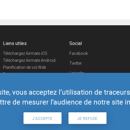
Liens utiles
Social
Téléchargez Airmate iOS
Facebook
Téléchargez Airmate Android
Twitter
Planification de vol Web
Linkedin
Recherche
aéroports/handleurs
YouTube
Evénements aéronautiques
te, vous acceptez l’utilisation de traceur
Telegram
Boutique Airmate
tre de mesurer l'audience de notre site in
J'ACCEPTE
JE REFUSE