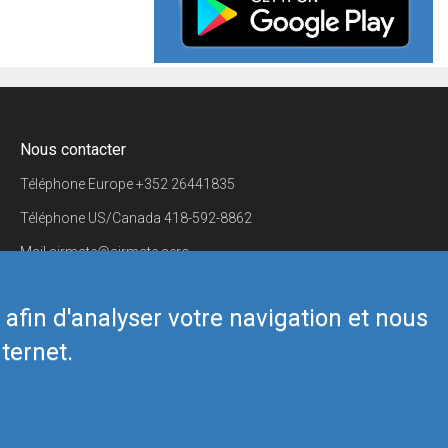
Nous contacter
Téléphone Europe
+352 26441835
Téléphone US/Canada
418-592-8862
Mail
airmate@airmate.aero
(c) Myriel Aviation SA
s afin d'analyser votre navigation et nous
ternet.
Back to top