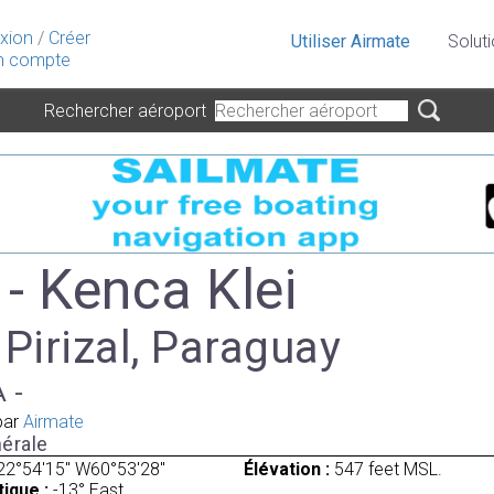
xion
/
Créer
Utiliser Airmate
Solut
 compte
Rechercher aéroport
- Kenca Klei
 Pirizal, Paraguay
A -
par
Airmate
érale
22°54'15" W60°53'28"
Élévation :
547 feet MSL.
ique :
-13° East