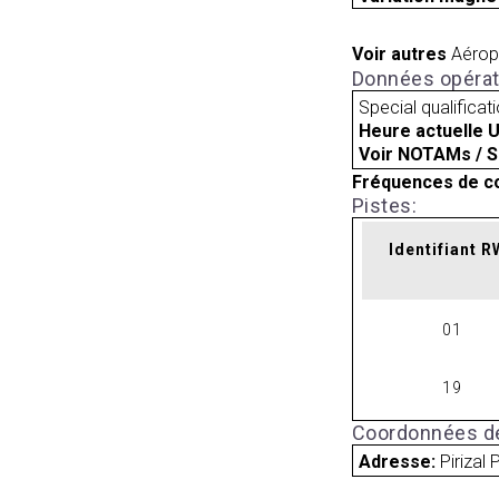
Voir autres
Aérop
Données opérat
Special qualificat
Heure actuelle 
Voir NOTAMs / S
Fréquences de c
Pistes:
Identifiant 
01
19
Coordonnées de
Adresse:
Pirizal