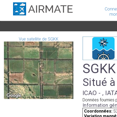
Conne
mon
Vue satellite de SGKK
SGKK 
Situé à
ICAO - , IAT
Données fournies 
Information gén
Coordonnées:
S
Variation magnét