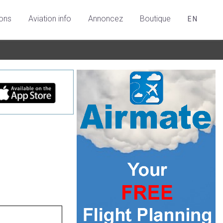
ions
Aviation info
Annoncez
Boutique
EN