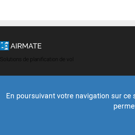
Solutions de planification de vol
En poursuivant votre navigation sur ce si
permet
© 2019 Airmate -
Conditions d'utilisation
-
Vie privée