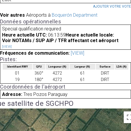
AJOUTER VOTRE VOT
Voir autres
Aéroports à
Boquerón Department
Données opérationnelles
Special qualification required
Heure actuelle UTC:
06:13:59
Heure actuelle locale:
Voir NOTAMs / SUP AIP / TFR affectant cet aéroport
[VIEW]
Fréquences de communication:
[VIEW]
Pistes:
Identifiant RWY
QFU
Longueur
(ft)
Largeur
(ft)
Surface
LDA
(ft)
01
360°
4272
61
DIRT
19
180°
4272
61
DIRT
Coordonnées de l'aéroport
Adresse:
Tres Pozos Paraguay
e satellite de SGCHPO