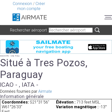
Connexion
/
Créer
mon compte
Rechercher aéroport
SGCHPO - Che Poty
Situé à Tres Pozos,
Paraguay
ICAO - , IATA -
Données fournies par
Airmate
Information générale
Coordonnées:
S21°31'56"
Élévation :
713 feet MSL.
W61°26'33"
Variation magnétique :
-13°
East