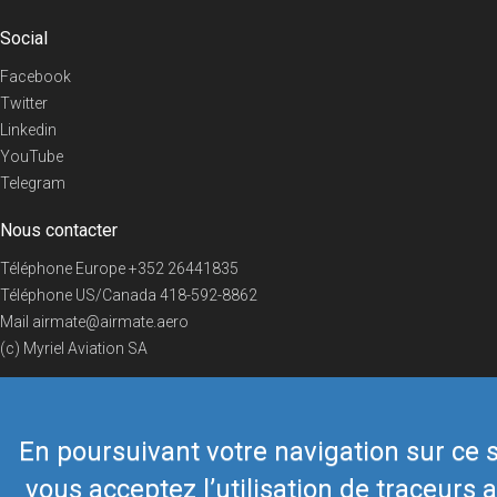
Social
Facebook
Twitter
Linkedin
YouTube
Telegram
Nous contacter
Téléphone Europe
+352 26441835
Téléphone US/Canada
418-592-8862
Mail
airmate@airmate.aero
(c) Myriel Aviation SA
En poursuivant votre navigation sur ce s
© 2019 Airmate -
Conditions d'utilisation
-
Vie privée
Back to top
vous acceptez l’utilisation de traceurs a