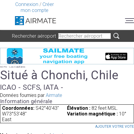
Connexion
/
Créer
mon compte
Rechercher aéroport
SCFS - Los Calafates
Situé à Chonchi, Chile
ICAO - SCFS, IATA -
Données fournies par
Airmate
Information générale
Coordonnées:
S42°40'43"
Élévation :
82 feet MSL.
W73°53'48"
Variation magnétique :
10°
East
AJOUTER VOTRE VOT