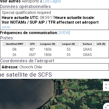
Voir autres
Aéroports à
Los Lagos
Données opérationnelles
Special qualification required
Heure actuelle UTC:
08:59:17
Heure actuelle locale:
Voir NOTAMs / SUP AIP / TFR affectant cet aéroport
[VIEW]
Fréquences de communication:
[VIEW]
Pistes:
Identifiant RWY
QFU
Longueur
(ft)
Largeur
(ft)
Surface
LDA
(ft)
08
80°
1836
55
GRAS
26
260°
1836
55
GRAS
Coordonnées de l'aéroport
Adresse:
Chonchi Chile
e satellite de SCFS