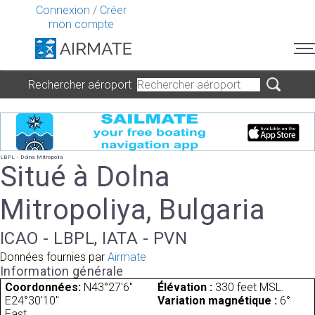
Connexion
/
Créer
mon compte
Rechercher aéroport
LBPL - Dolna Mitropolia
Situé à Dolna
Mitropoliya, Bulgaria
ICAO - LBPL, IATA - PVN
Données fournies par
Airmate
Information générale
Coordonnées:
N43°27'6"
Élévation :
330 feet MSL.
E24°30'10"
Variation magnétique :
6°
East