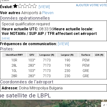
AJOUTER VOTRE VOT
Évalué:
[VIEW]
Voir autres
Aéroports à
Pleven
Données opérationnelles
Special qualification required
Heure actuelle UTC:
08:33:56
Heure actuelle locale:
Voir NOTAMs / SUP AIP / TFR affectant cet aéroport
[VIEW]
Fréquences de communication:
[VIEW]
Pistes:
Identifiant RWY
QFU
Longueur
(ft)
Largeur
(ft)
Surface
LDA
(ft)
10R
103°
7173
190
PEM
28L
283°
7173
190
PEM
10L
103°
7173
230
GRE
28R
283°
7173
230
GRE
Coordonnées de l'aéroport
Adresse:
Dolna Mitropoliya Bulgaria
e satellite de LBPL