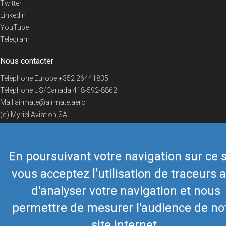
Twitter
Linkedin
YouTube
Telegram
Nous contacter
Téléphone Europe
+352 26441835
Téléphone US/Canada
418-592-8862
Mail
airmate@airmate.aero
(c) Myriel Aviation SA
En poursuivant votre navigation sur ce s
© 2019 Airmate -
Conditions d'utilisation
-
Vie privée
Back to top
vous acceptez l’utilisation de traceurs a
d'analyser votre navigation et nous
permettre de mesurer l'audience de no
site internet.