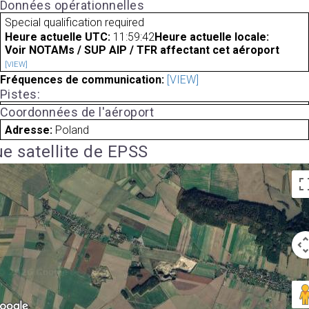
Données opérationnelles
Special qualification required
Heure actuelle UTC:
11:59:42
Heure actuelle locale:
Voir NOTAMs / SUP AIP / TFR affectant cet aéroport
[VIEW]
Fréquences de communication:
[VIEW]
Pistes:
Coordonnées de l'aéroport
Adresse:
Poland
e satellite de EPSS