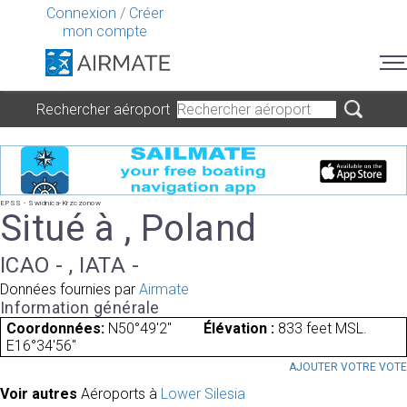
Connexion
/
Créer
mon compte
Rechercher aéroport
EPSS - Swidnica-Krzczonow
Situé à , Poland
ICAO - , IATA -
Données fournies par
Airmate
Information générale
Coordonnées:
N50°49'2"
Élévation :
833 feet MSL.
E16°34'56"
AJOUTER VOTRE VOT
Voir autres
Aéroports à
Lower Silesia