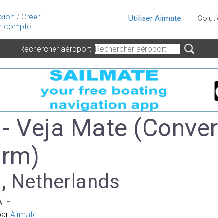
xion
/
Créer
Utiliser Airmate
Solut
 compte
Rechercher aéroport
- Veja Mate (Conver
orm)
 , Netherlands
A -
par
Airmate