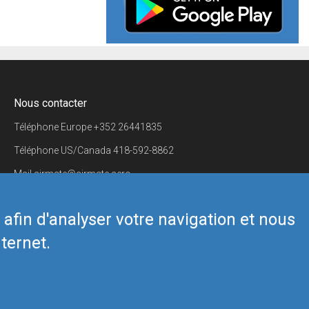
Nous contacter
Téléphone Europe
+352 26441835
Téléphone US/Canada
418-592-8862
Mail
airmate@airmate.aero
(c) Myriel Aviation SA
s afin d'analyser votre navigation et nous
ternet.
Back to top