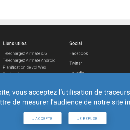
Liens utiles
Social
Téléchargez Airmate iOS
Facebook
Téléchargez Airmate Android
Twitter
Planification de vol Web
Linkedin
Recherche
aéroports/handleurs
YouTube
Evénements aéronautiques
te, vous acceptez l’utilisation de traceur
Telegram
Boutique Airmate
tre de mesurer l'audience de notre site in
J'ACCEPTE
JE REFUSE