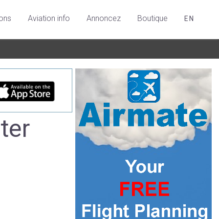
ions
Aviation info
Annoncez
Boutique
EN
ter