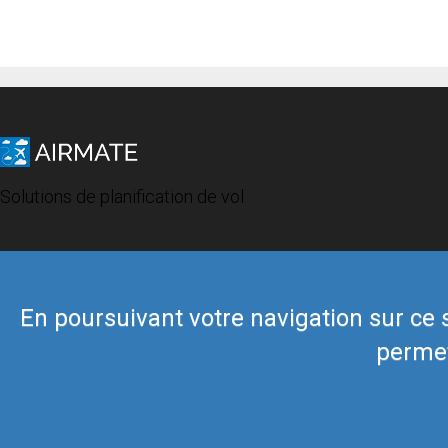
Solutions de planification de vol
En poursuivant votre navigation sur ce si
permet
© 2019 Airmate -
Conditions d'utilisation
-
Vie privée