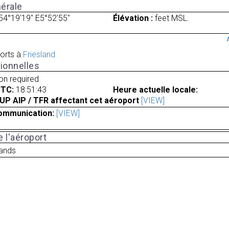
érale
54°19'19" E5°52'55"
Élévation :
feet MSL.
orts à
Friesland
ionnelles
ion required
UTC:
18:51:43
Heure actuelle locale:
UP AIP / TFR affectant cet aéroport
[VIEW]
ommunication:
[VIEW]
 l'aéroport
lands