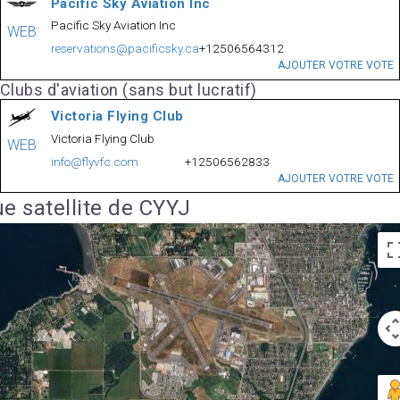
Pacific Sky Aviation Inc
Pacific Sky Aviation Inc
WEB
reservations@pacificsky.ca
+12506564312
AJOUTER VOTRE VOTE
Clubs d'aviation (sans but lucratif)
Victoria Flying Club
Victoria Flying Club
WEB
info@flyvfc.com
+12506562833
AJOUTER VOTRE VOTE
e satellite de CYYJ