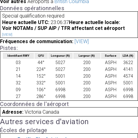
Voir autres
Aéroports à
British Columbia
Données opérationnelles
Special qualification required
Heure actuelle UTC:
23:06:37
Heure actuelle locale:
Voir NOTAMs / SUP AIP / TFR affectant cet aéroport
[VIEW]
Fréquences de communication:
[VIEW]
Pistes:
Identifiant RWY
QFU
Longueur
(ft)
Largeur
(ft)
Surface
LDA
(ft)
03
44°
5027
200
ASPH
3622
21
224°
5027
200
ASPH
4141
14
152°
5001
200
ASPH
4574
32
332°
5001
200
ASPH
5001
09
106°
6998
200
ASPH
6998
27
286°
6998
200
ASPH
6998
Coordonnées de l'aéroport
Adresse:
Victoria Canada
Autres services d'aviation
Écoles de pilotage