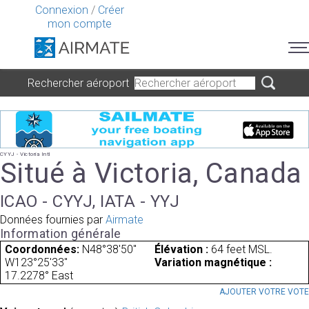
Connexion
/
Créer
mon compte
Rechercher aéroport
CYYJ - Victoria Intl
Situé à Victoria, Canada
ICAO - CYYJ, IATA - YYJ
Données fournies par
Airmate
Information générale
Coordonnées:
N48°38'50"
Élévation :
64 feet MSL.
W123°25'33"
Variation magnétique :
17.2278° East
AJOUTER VOTRE VOT