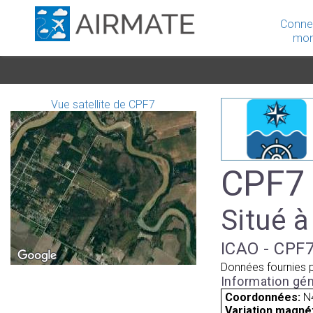
Conne
mon
Vue satellite de CPF7
CPF7 
Situé à
ICAO - CPF7
Données fournies 
Information gén
Coordonnées:
N
Variation magnét