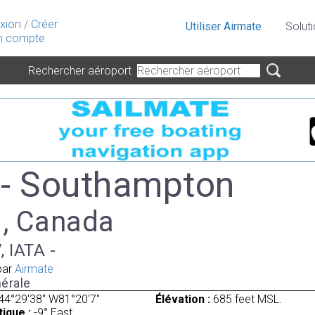
xion
/
Créer
Utiliser Airmate
Solut
 compte
Rechercher aéroport
- Southampton
 , Canada
, IATA -
par
Airmate
érale
44°29'38" W81°20'7"
Élévation :
685 feet MSL.
ique :
-9° East