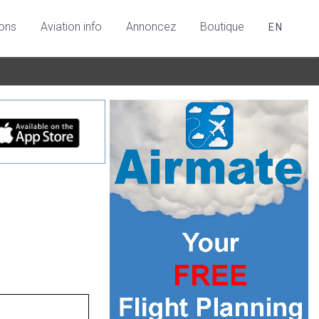
ions
Aviation info
Annoncez
Boutique
EN