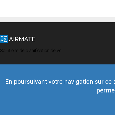
Solutions de planification de vol
En poursuivant votre navigation sur ce si
permet
© 2019 Airmate -
Conditions d'utilisation
-
Vie privée