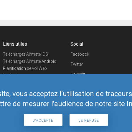
Liens utiles
Social
Téléchargez Airmate iOS
Facebook
Téléchargez Airmate Android
Twitter
Planification de vol Web
Linkedin
Recherche
aéroports/handleurs
YouTube
Evénements aéronautiques
te, vous acceptez l’utilisation de traceur
Telegram
Boutique Airmate
tre de mesurer l'audience de notre site in
J'ACCEPTE
JE REFUSE