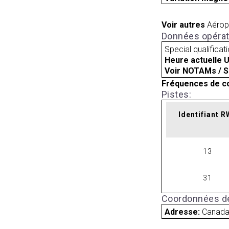
Voir autres
Aérop
Données opérat
Special qualificat
Heure actuelle 
Voir NOTAMs / S
Fréquences de c
Pistes:
Identifiant 
13
31
Coordonnées de
Adresse:
Canad