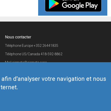
Nous contacter
Téléphone Europe
+352 26441835
Téléphone US/Canada
418-592-8862
Mail
airmate@airmate.aero
(c) Myriel Aviation SA
s afin d'analyser votre navigation et nous
ternet.
Back to top