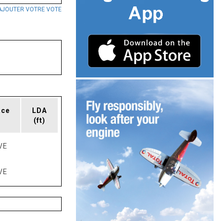
AJOUTER VOTRE VOTE
ace
LDA
(ft)
VE
VE