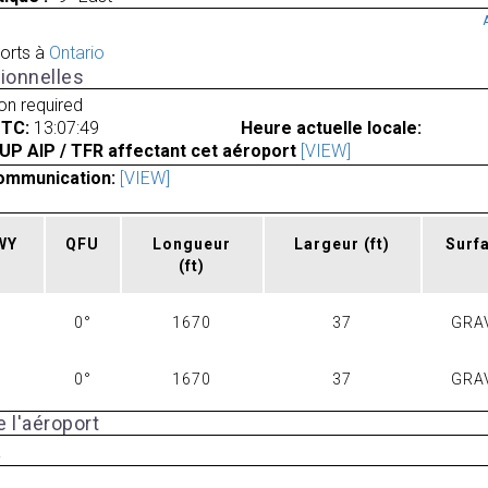
orts à
Ontario
ionnelles
ion required
UTC:
13:07:49
Heure actuelle locale:
UP AIP / TFR affectant cet aéroport
[VIEW]
ommunication:
[VIEW]
RWY
QFU
Longueur
Largeur
(ft)
Surf
(ft)
0°
1670
37
GRA
0°
1670
37
GRA
 l'aéroport
a