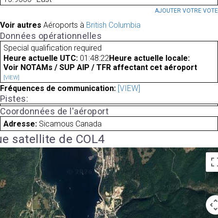
AJOUTER VOTRE VOT
Voir autres
Aéroports à
British Columbia
Données opérationnelles
Special qualification required
Heure actuelle UTC:
01:48:22
Heure actuelle locale:
Voir NOTAMs / SUP AIP / TFR affectant cet aéroport
[VIEW]
Fréquences de communication:
[VIEW]
Pistes:
Coordonnées de l'aéroport
Adresse:
Sicamous Canada
e satellite de COL4