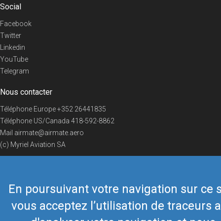
Social
Facebook
Twitter
Linkedin
YouTube
Telegram
Nous contacter
Téléphone Europe
+352 26441835
Téléphone US/Canada
418-592-8862
Mail
airmate@airmate.aero
(c) Myriel Aviation SA
En poursuivant votre navigation sur ce s
© 2019 Airmate -
Conditions d'utilisation
-
Vie privée
Back to top
vous acceptez l’utilisation de traceurs a