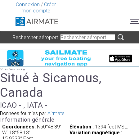
Connexion
/
Créer
mon compte
Rechercher aéroport
COL4 - Owls Landing
Situé à Sicamous,
Canada
ICAO - , IATA -
Données fournies par
Airmate
Information générale
Coordonnées:
N50°48'39"
Élévation :
1394 feet MSL.
W118°58'13"
Variation magnétique :
15.9333° East