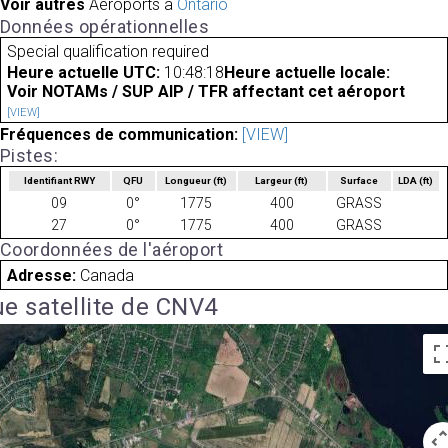
Voir autres
Aéroports à
Ontario
Données opérationnelles
Special qualification required
Heure actuelle UTC:
10:48:18
Heure actuelle locale:
Voir NOTAMs / SUP AIP / TFR affectant cet aéroport
[VIEW]
Fréquences de communication:
[VIEW]
Pistes:
Identifiant RWY
QFU
Longueur
(ft)
Largeur
(ft)
Surface
LDA
(ft)
09
0°
1775
400
GRASS
27
0°
1775
400
GRASS
Coordonnées de l'aéroport
Adresse:
Canada
e satellite de CNV4