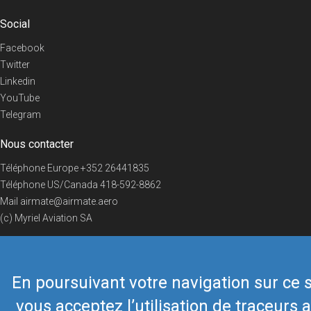
Social
Facebook
Twitter
Linkedin
YouTube
Telegram
Nous contacter
Téléphone Europe
+352 26441835
Téléphone US/Canada
418-592-8862
Mail
airmate@airmate.aero
(c) Myriel Aviation SA
En poursuivant votre navigation sur ce s
© 2019 Airmate -
Conditions d'utilisation
-
Vie privée
Back to top
vous acceptez l’utilisation de traceurs a