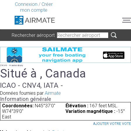
Connexion
/
Créer
mon compte
Rechercher aéroport
CNV4 - Hawkesbury
Situé à , Canada
ICAO - CNV4, IATA -
Données fournies par
Airmate
Information générale
Coordonnées:
N45°37'0"
Élévation :
167 feet MSL.
W74°39'0"
Variation magnétique :
-15°
East
AJOUTER VOTRE VOT