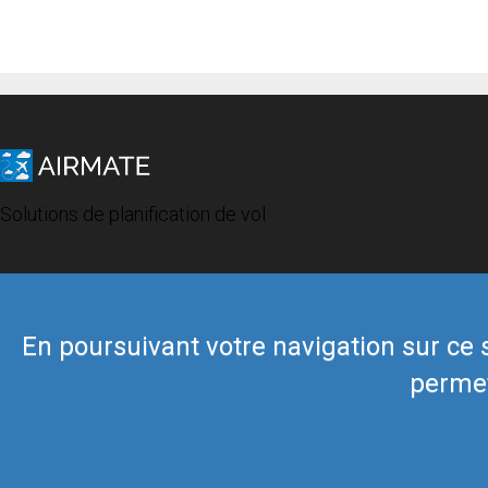
Solutions de planification de vol
En poursuivant votre navigation sur ce si
permet
© 2019 Airmate -
Conditions d'utilisation
-
Vie privée