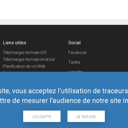
Liens utiles
Social
Téléchargez Airmate iOS
Facebook
Téléchargez Airmate Android
Twitter
Planification de vol Web
Linkedin
Recherche
aéroports/handleurs
YouTube
Evénements aéronautiques
te, vous acceptez l’utilisation de traceur
Telegram
Boutique Airmate
tre de mesurer l'audience de notre site in
J'ACCEPTE
JE REFUSE