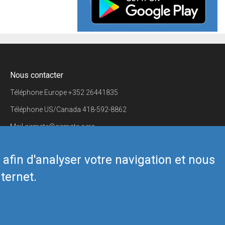
Nous contacter
Téléphone Europe
+352 26441835
Téléphone US/Canada
418-592-8862
Mail
airmate@airmate.aero
(c) Myriel Aviation SA
s afin d'analyser votre navigation et nous
ternet.
Back to top