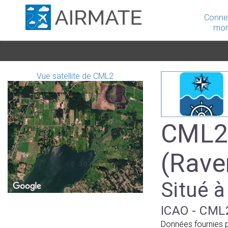
Conne
mon
Vue satellite de CML2
CML2 
(Rave
Situé à
ICAO - CML2
Données fournies 