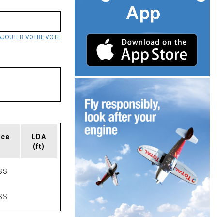
AJOUTER VOTRE VOTE
ace
LDA
(ft)
SS
SS