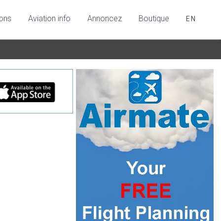
ions
Aviation info
Annoncez
Boutique
EN