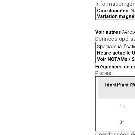
Information gén
Coordonnées:
N
Variation magnét
Voir autres
Aérop
Données opérat
Special qualificat
Heure actuelle 
Voir NOTAMs / S
Fréquences de c
Pistes:
Identifiant 
16
34
Coordonnées de