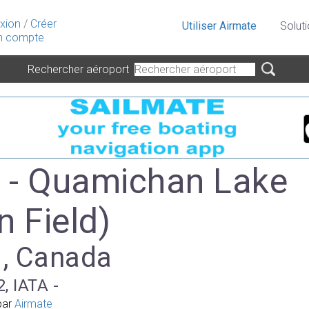
xion
/
Créer
Utiliser Airmate
Solut
 compte
Rechercher aéroport
- Quamichan Lake
n Field)
 , Canada
, IATA -
par
Airmate