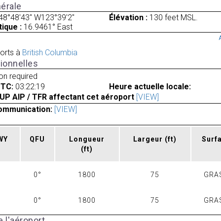
érale
48°48'43" W123°39'2"
Élévation :
130 feet MSL.
ique :
16.9461° East
orts à
British Columbia
ionnelles
ion required
UTC:
03:22:19
Heure actuelle locale:
UP AIP / TFR affectant cet aéroport
[VIEW]
ommunication:
[VIEW]
RWY
QFU
Longueur
Largeur
(ft)
Surf
(ft)
0°
1800
75
GRA
0°
1800
75
GRA
 l'aéroport