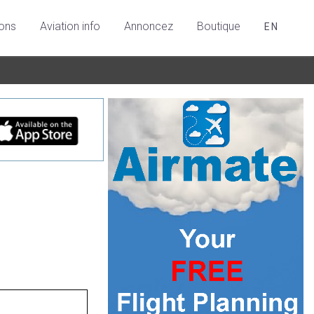
ions
Aviation info
Annoncez
Boutique
EN