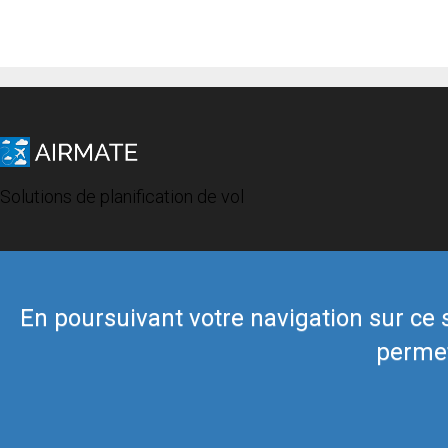
Solutions de planification de vol
En poursuivant votre navigation sur ce si
permet
© 2019 Airmate -
Conditions d'utilisation
-
Vie privée