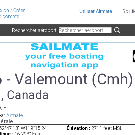
xion
/
Créer
Utiliser Airmate
Solut
 compte
Rechercher aéroport
- Valemount (Cmh)
 , Canada
A -
par
Airmate
érale
52°47'18" W119°15'24"
Élévation :
2711 feet MSL.
ique :
16.293° East