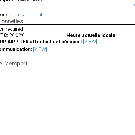
orts à
British Columbia
ionnelles
ion required
UTC:
20:02:01
Heure actuelle locale:
UP AIP / TFR affectant cet aéroport
[VIEW]
ommunication:
[VIEW]
 l'aéroport
a