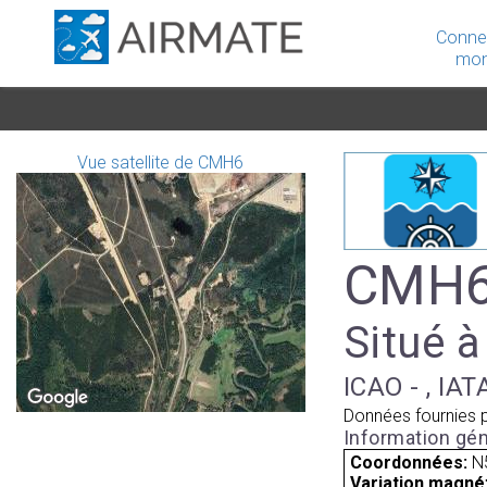
Conne
mon
Vue satellite de CMH6
CMH6 
Situé à
ICAO - , IAT
Données fournies 
Information gén
Coordonnées:
N
Variation magnét