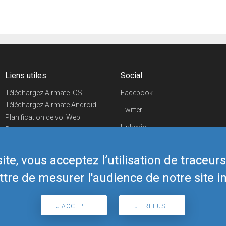
Liens utiles
Social
Téléchargez Airmate iOS
Facebook
Téléchargez Airmate Android
Twitter
Planification de vol Web
Linkedin
Recherche
aéroports/handleurs
YouTube
Evénements aéronautiques
te, vous acceptez l’utilisation de traceur
Telegram
Boutique Airmate
tre de mesurer l'audience de notre site in
J'ACCEPTE
JE REFUSE