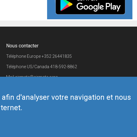
Nous contacter
Téléphone Europe
+352 26441835
Téléphone US/Canada
418-592-8862
Mail
airmate@airmate.aero
(c) Myriel Aviation SA
s afin d'analyser votre navigation et nous
ternet.
Back to top