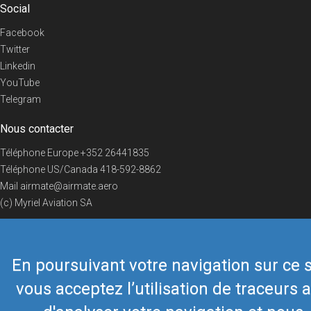
Social
Facebook
Twitter
Linkedin
YouTube
Telegram
Nous contacter
Téléphone Europe
+352 26441835
Téléphone US/Canada
418-592-8862
Mail
airmate@airmate.aero
(c) Myriel Aviation SA
En poursuivant votre navigation sur ce s
© 2019 Airmate -
Conditions d'utilisation
-
Vie privée
Back to top
vous acceptez l’utilisation de traceurs a