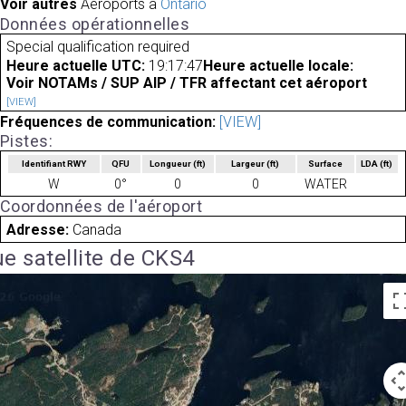
Voir autres
Aéroports à
Ontario
Données opérationnelles
Special qualification required
Heure actuelle UTC:
19:17:47
Heure actuelle locale:
Voir NOTAMs / SUP AIP / TFR affectant cet aéroport
[VIEW]
Fréquences de communication:
[VIEW]
Pistes:
Identifiant RWY
QFU
Longueur
(ft)
Largeur
(ft)
Surface
LDA
(ft)
W
0°
0
0
WATER
Coordonnées de l'aéroport
Adresse:
Canada
e satellite de CKS4