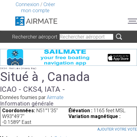
Connexion
/
Créer
mon compte
Rechercher aéroport
CKS4 - Red Lake (Howey Bay)
Situé à , Canada
ICAO - CKS4, IATA -
Données fournies par
Airmate
Information générale
Coordonnées:
N51°1'35"
Élévation :
1165 feet MSL.
W93°49'7"
Variation magnétique :
-0.1589° East
AJOUTER VOTRE VOT