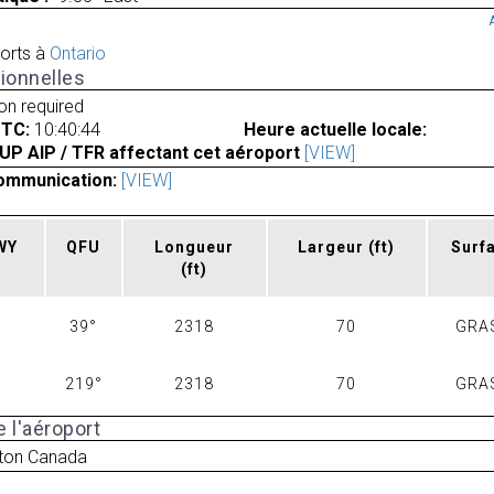
orts à
Ontario
ionnelles
ion required
UTC:
10:40:44
Heure actuelle locale:
UP AIP / TFR affectant cet aéroport
[VIEW]
ommunication:
[VIEW]
RWY
QFU
Longueur
Largeur
(ft)
Surf
(ft)
39°
2318
70
GRA
219°
2318
70
GRA
 l'aéroport
rton Canada