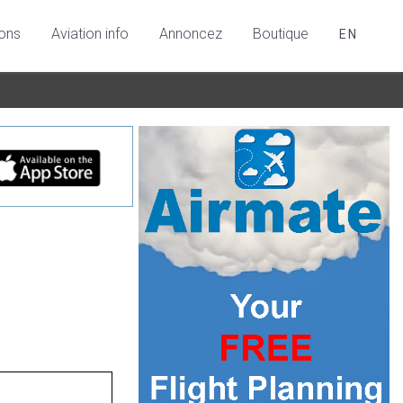
ions
Aviation info
Annoncez
Boutique
EN