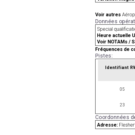
Voir autres
Aérop
Données opérat
Special qualificat
Heure actuelle 
Voir NOTAMs / S
Fréquences de c
Pistes:
Identifiant 
05
23
Coordonnées de
Adresse:
Fleshe