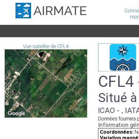
Conne
mon
Vue satellite de CFL4
CFL4 
Situé 
ICAO - , IAT
Données fournies 
Information gén
Coordonnées:
N
Variation magnét