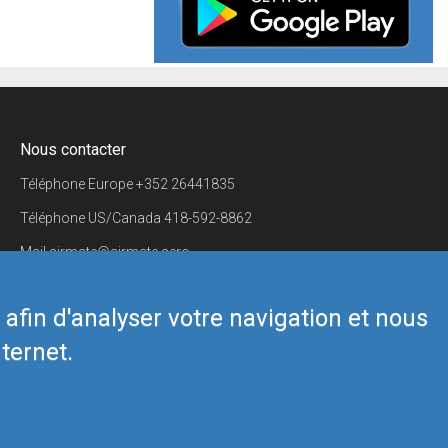
Nous contacter
Téléphone Europe
+352 26441835
Téléphone US/Canada
418-592-8862
Mail
airmate@airmate.aero
(c) Myriel Aviation SA
s afin d'analyser votre navigation et nous
ternet.
Back to top