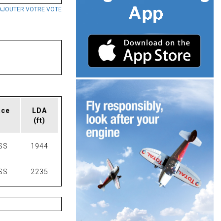
AJOUTER VOTRE VOTE
ace
LDA
(ft)
SS
1944
SS
2235