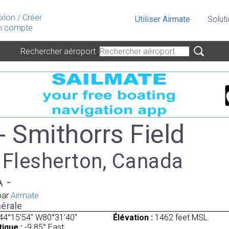
xion
/
Créer
Utiliser Airmate
Solut
 compte
Rechercher aéroport
- Smithorrs Field
à Flesherton, Canada
A -
par
Airmate
érale
44°15'54" W80°31'40"
Élévation :
1462 feet MSL.
ique :
-9.85° East