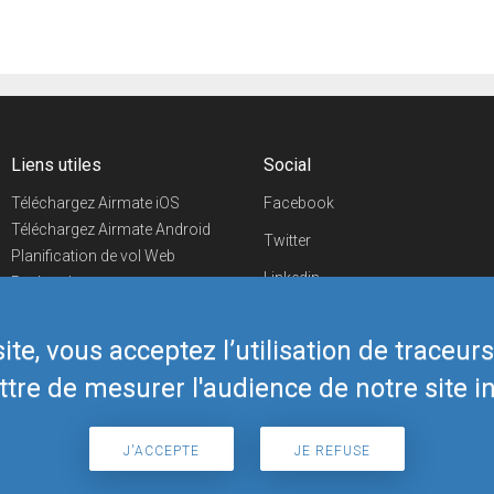
Liens utiles
Social
Téléchargez Airmate iOS
Facebook
Téléchargez Airmate Android
Twitter
Planification de vol Web
Linkedin
Recherche
aéroports/handleurs
YouTube
Evénements aéronautiques
te, vous acceptez l’utilisation de traceur
Telegram
Boutique Airmate
tre de mesurer l'audience de notre site in
J'ACCEPTE
JE REFUSE