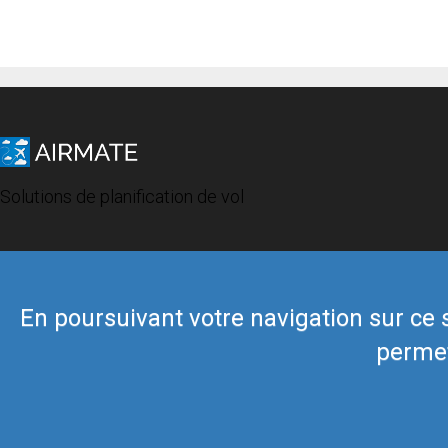
Solutions de planification de vol
En poursuivant votre navigation sur ce si
permet
© 2019 Airmate -
Conditions d'utilisation
-
Vie privée