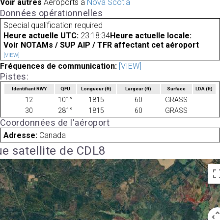
Voir autres
Aéroports à
Nova Scotia
Données opérationnelles
Special qualification required
Heure actuelle UTC:
23:18:34
Heure actuelle locale:
Voir NOTAMs / SUP AIP / TFR affectant cet aéroport
[VIEW]
Fréquences de communication:
[VIEW]
Pistes:
Identifiant RWY
QFU
Longueur
(ft)
Largeur
(ft)
Surface
LDA
(ft)
12
101°
1815
60
GRASS
30
281°
1815
60
GRASS
Coordonnées de l'aéroport
Adresse:
Canada
e satellite de CDL8