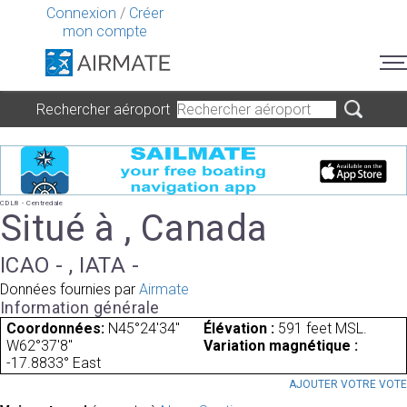
Connexion
/
Créer
mon compte
Rechercher aéroport
CDL8 - Centredale
Situé à , Canada
ICAO - , IATA -
Données fournies par
Airmate
Information générale
Coordonnées:
N45°24'34"
Élévation :
591 feet MSL.
W62°37'8"
Variation magnétique :
-17.8833° East
AJOUTER VOTRE VOT