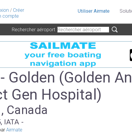
xion
/
Créer
Utiliser Airmate
Solut
 compte
Rechercher aéroport
- Golden (Golden A
ct Gen Hospital)
 , Canada
, IATA -
par
Airmate