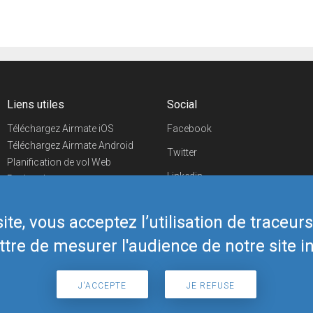
Liens utiles
Social
Téléchargez Airmate iOS
Facebook
Téléchargez Airmate Android
Twitter
Planification de vol Web
Linkedin
Recherche
aéroports/handleurs
YouTube
Evénements aéronautiques
te, vous acceptez l’utilisation de traceur
Telegram
Boutique Airmate
tre de mesurer l'audience de notre site in
J'ACCEPTE
JE REFUSE