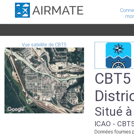
Conne
mon
Vue satellite de CBT5
CBT5 
Distri
Situé à
ICAO - CBT5
Données fournies 