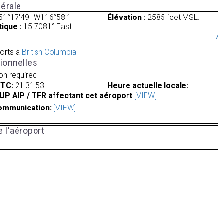
érale
51°17'49" W116°58'1"
Élévation :
2585 feet MSL.
ique :
15.7081° East
orts à
British Columbia
ionnelles
ion required
UTC:
21:31:53
Heure actuelle locale:
UP AIP / TFR affectant cet aéroport
[VIEW]
ommunication:
[VIEW]
 l'aéroport
a