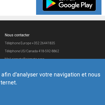
Nous contacter
Téléphone Europe
+352 26441835
Téléphone US/Canada
418-592-8862
Mail
airmate@airmate.aero
(c) Myriel Aviation SA
s afin d'analyser votre navigation et nous
ternet.
Back to top