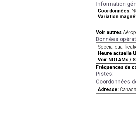
Information gén
Coordonnées:
N
Variation magnét
Voir autres
Aérop
Données opérat
Special qualificat
Heure actuelle 
Voir NOTAMs / S
Fréquences de c
Pistes:
Coordonnées de
Adresse:
Canad