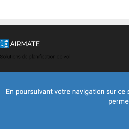
Solutions de planification de vol
En poursuivant votre navigation sur ce si
permet
© 2019 Airmate -
Conditions d'utilisation
-
Vie privée