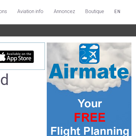
ions
Aviation info
Annoncez
Boutique
EN
nd