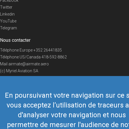
Facebook
Twitter
Linkedin
YouTube
Telegram
Nous contacter
Téléphone Europe
+352 26441835
Téléphone US/Canada
418-592-8862
Mail
airmate@airmate.aero
(c) Myriel Aviation SA
En poursuivant votre navigation sur ce s
© 2019 Airmate -
Conditions d'utilisation
-
Vie privée
Back to top
vous acceptez l’utilisation de traceurs a
d'analyser votre navigation et nous
permettre de mesurer l'audience de no