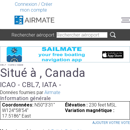
Connexion
/
Créer
mon compte
Rechercher aéroport
CBL7 - Cortes Island
Situé à , Canada
ICAO - CBL7, IATA -
Données fournies par
Airmate
Information générale
Coordonnées:
N50°3'31"
Élévation :
230 feet MSL.
W124°58'54"
Variation magnétique :
17.5186° East
AJOUTER VOTRE VOT