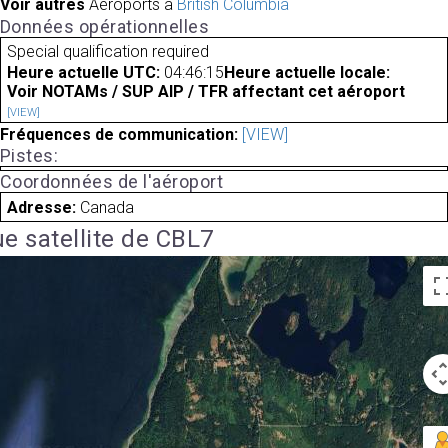
Voir autres
Aéroports à
British Columbia
Données opérationnelles
Special qualification required
Heure actuelle UTC:
04:46:15
Heure actuelle locale:
Voir NOTAMs / SUP AIP / TFR affectant cet aéroport
[VIEW]
Fréquences de communication:
[VIEW]
Pistes:
Coordonnées de l'aéroport
Adresse:
Canada
e satellite de CBL7