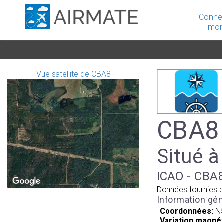
Conne
mon
Vue satellite de CBA8
CBA8 
Situé à
ICAO - CBA8
Données fournies 
Information gén
Coordonnées:
N
Variation magnét