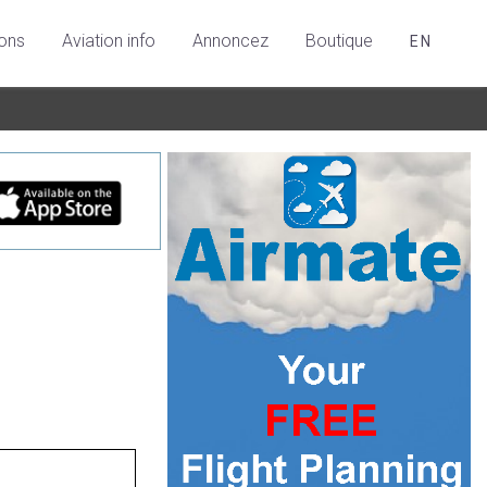
ions
Aviation info
Annoncez
Boutique
EN