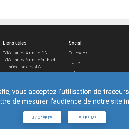
Liens utiles
Social
Téléchargez Airmate iOS
Facebook
Téléchargez Airmate Android
Twitter
Planification de vol Web
Linkedin
Recherche
aéroports/handleurs
YouTube
Evénements aéronautiques
te, vous acceptez l’utilisation de traceur
Telegram
Boutique Airmate
tre de mesurer l'audience de notre site in
J'ACCEPTE
JE REFUSE