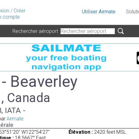
xion
/
Créer
Utiliser Airmate
Solut
 compte
Rechercher aéroport
- Beaverley
 , Canada
, IATA -
par
Airmate
érale
53°51'20" W122°54'27"
Élévation :
2420 feet MSL.
ique :
18.5667° East