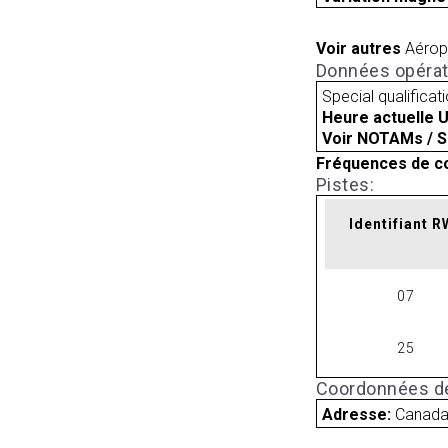
Voir autres
Aérop
Données opérat
Special qualificat
Heure actuelle 
Voir NOTAMs / S
Fréquences de c
Pistes:
Identifiant 
07
25
Coordonnées de
Adresse:
Canad