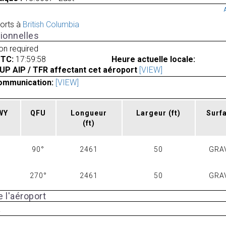
orts à
British Columbia
ionnelles
ion required
UTC:
17:59:58
Heure actuelle locale:
UP AIP / TFR affectant cet aéroport
[VIEW]
ommunication:
[VIEW]
RWY
QFU
Longueur
Largeur
(ft)
Surf
(ft)
90°
2461
50
GRA
270°
2461
50
GRA
 l'aéroport
a