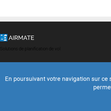
Solutions de planification de vol
En poursuivant votre navigation sur ce si
permet
© 2019 Airmate -
Conditions d'utilisation
-
Vie privée