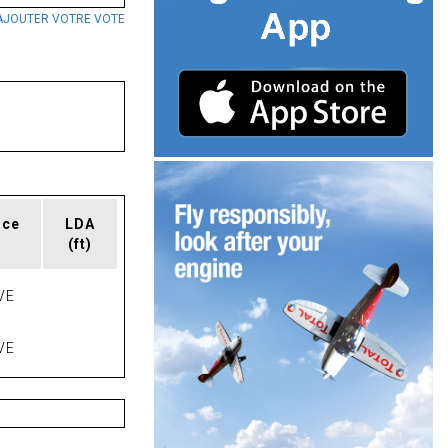
AJOUTER VOTRE VOTE
ace
LDA
(ft)
VE
VE