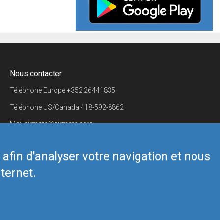
Nous contacter
Téléphone Europe
+352 26441835
Téléphone US/Canada
418-592-8862
Mail
airmate@airmate.aero
(c) Myriel Aviation SA
s afin d'analyser votre navigation et nous
ternet.
Back to top