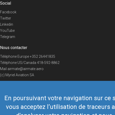
Social
Facebook
Twitter
Linkedin
YouTube
Telegram
Nous contacter
Téléphone Europe
+352 26441835
Téléphone US/Canada
418-592-8862
Mail
airmate@airmate.aero
(c) Myriel Aviation SA
En poursuivant votre navigation sur ce s
© 2019 Airmate -
Conditions d'utilisation
-
Vie privée
Back to top
vous acceptez l’utilisation de traceurs a