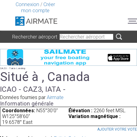
Connexion
/
Créer
mon compte
Rechercher aéroport
CAZ3 - Takla Landing
Situé à , Canada
ICAO - CAZ3, IATA -
Données fournies par
Airmate
Information générale
Coordonnées:
N55°30'0"
Élévation :
2260 feet MSL.
W125°58'60"
Variation magnétique :
19.6578° East
AJOUTER VOTRE VOT