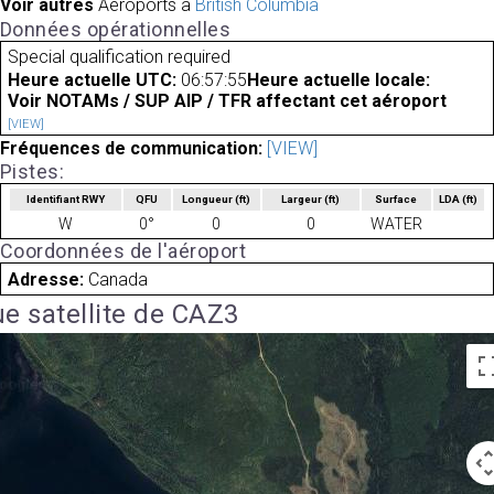
Voir autres
Aéroports à
British Columbia
Données opérationnelles
Special qualification required
Heure actuelle UTC:
06:57:55
Heure actuelle locale:
Voir NOTAMs / SUP AIP / TFR affectant cet aéroport
[VIEW]
Fréquences de communication:
[VIEW]
Pistes:
Identifiant RWY
QFU
Longueur
(ft)
Largeur
(ft)
Surface
LDA
(ft)
W
0°
0
0
WATER
Coordonnées de l'aéroport
Adresse:
Canada
e satellite de CAZ3